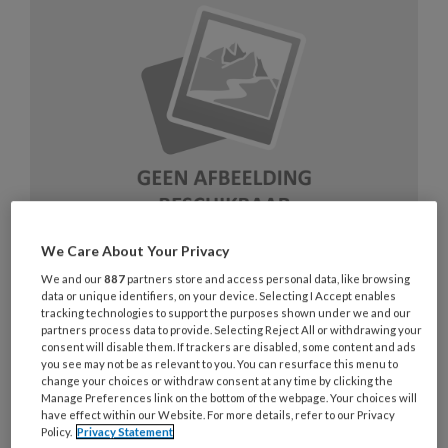
We Care About Your Privacy
We and our
887
partners store and access personal data, like browsing
Pm’ers té druk met slaaprituelen
data or unique identifiers, on your device. Selecting I Accept enables
baby’s: ‘Geen tijd meer voor de
tracking technologies to support the purposes shown under we and our
partners process data to provide. Selecting Reject All or withdrawing your
grotere kindjes’
consent will disable them. If trackers are disabled, some content and ads
you see may not be as relevant to you. You can resurface this menu to
change your choices or withdraw consent at any time by clicking the
'Vroeger legde je baby's in bed en gingen ze
Manage Preferences link on the bottom of the webpage. Your choices will
slapen, nu moet je ze op de arm in slaap sussen’.
have effect within our Website. For more details, refer to our Privacy
Policy.
Privacy Statement
Pm'er Kim nam ontslag omdat ze, mede hierdoor,