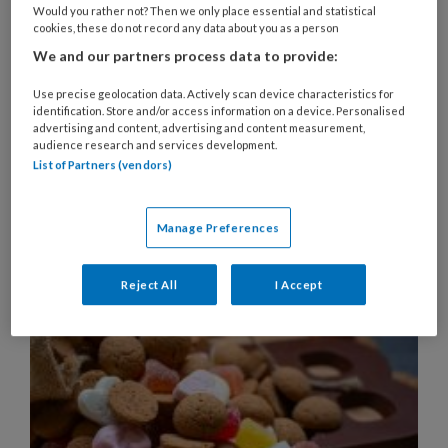
Would you rather not? Then we only place essential and statistical
niet meer genoeg aandacht aan de oudere kindjes
cookies, these do not record any data about you as a person
kon geven. Slaapcoach Marleen Hulst hoort vaker
We and our partners process data to provide:
dat pm'ers de werkdruk te hoog vinden door alle
Use precise geolocation data. Actively scan device characteristics for
slaaprituelen. Wat is er toch aan de hand met dat
identification. Store and/or access information on a device. Personalised
slapen? En hoe kun je het makkelijker maken?
advertising and content, advertising and content measurement,
audience research and services development.
List of Partners (vendors)
Manage Preferences
5 NOVEMBER 2024
NIEUWS
ONTWIKKELING VAN
KINDEREN
Reject All
I Accept