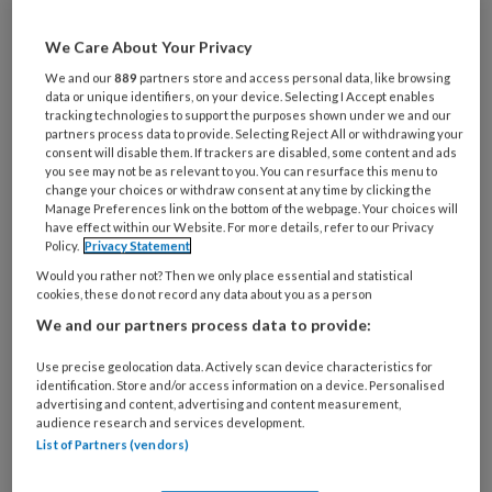
artikelen gratis per maand
We Care About Your Privacy
Al een account of abonnement?
Log dan in
We and our
889
partners store and access personal data, like browsing
data or unique identifiers, on your device. Selecting I Accept enables
tracking technologies to support the purposes shown under we and our
partners process data to provide. Selecting Reject All or withdrawing your
Wat
consent will disable them. If trackers are disabled, some content and ads
is
you see may not be as relevant to you. You can resurface this menu to
change your choices or withdraw consent at any time by clicking the
je
Manage Preferences link on the bottom of the webpage. Your choices will
e-
have effect within our Website. For more details, refer to our Privacy
Kies
mailadres?
Policy.
Privacy Statement
je
*
*
Would you rather not? Then we only place essential and statistical
wachtwoord*
*
cookies, these do not record any data about you as a person
Kies
We and our partners process data to provide:
je
Use precise geolocation data. Actively scan device characteristics for
functie
*
identification. Store and/or access information on a device. Personalised
Bij
advertising and content, advertising and content measurement,
audience research and services development.
welke
List of Partners (vendors)
organisatie
werk