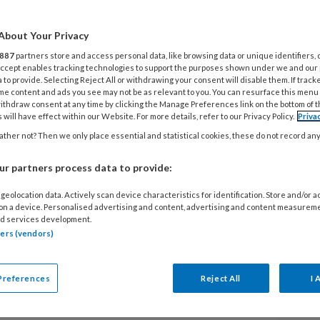
Mieras heeft het graag over de
About Your Privacy
g. Hij benadrukt het belang van een
887
partners store and access personal data, like browsing data or unique identifiers, 
 Accept enables tracking technologies to support the purposes shown under we and our
‘Vroeger werd kinderopvang vooral
 to provide. Selecting Reject All or withdrawing your consent will disable them. If track
me content and ads you see may not be as relevant to you. You can resurface this menu
ers te laten werken, maar dat beeld
ithdraw consent at any time by clicking the Manage Preferences link on the bottom of 
 will have effect within our Website. For more details, refer to our Privacy Policy.
Priva
sen beseffen hoe essentieel
ther not? Then we only place essential and statistical cookies, these do not record an
ikkeling van kinderen. Toch is nog
drongen. Sommige ouders beseffen
r partners process data to provide:
ijk de eerste vier jaar van het leven
geolocation data. Actively scan device characteristics for identification. Store and/or 
n hun kind. En hoe een goed
 on a device. Personalised advertising and content, advertising and content measurem
d services development.
jdraagt.’ Hoe dat komt volgens Mieras?
tners (vendors)
nals zich hierin vaak nog te
Preferences
Reject All
I 
V
gers in de kinderopvang om ouders duidelijk