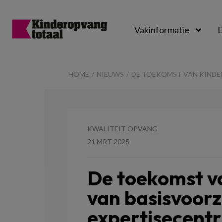
Vakinformatie
E
Kinderopvangtot
HOME
NIEUWS
DE TOEKOMST VAN KINDE
KWALITEIT OPVANG
21 MRT 2025
De toekomst v
van basisvoorz
expertisecent