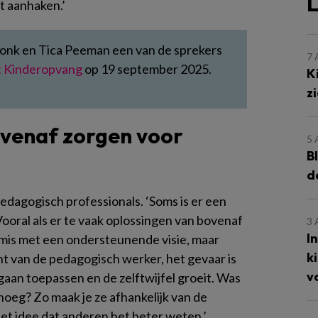
L
t aanhaken.’
donk en Tica Peeman een van de sprekers
7
 Kinderopvang
op 19 september 2025.
K
z
ovenaf zorgen voor
5
B
d
pedagogisch professionals. ‘Soms is er een
ooral als er te vaak oplossingen van bovenaf
3
I
 mis met een ondersteunende visie, maar
k
ht van de pedagogisch werker, het gevaar is
v
gaan toepassen en de zelftwijfel groeit. Was
oeg? Zo maak je ze afhankelijk van de
 het idee dat anderen het beter weten.’