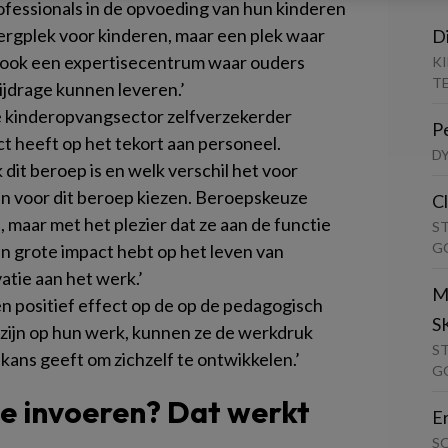
ofessionals in de opvoeding van hun kinderen
bergplek voor kinderen, maar een plek waar
D
t ook een expertisecentrum waar ouders
K
T
ijdrage kunnen leveren.’
de kinderopvangsector zelfverzekerder
P
ct heeft op het tekort aan personeel.
D
 dit beroep is en welk verschil het voor
n voor dit beroep kiezen. Beroepskeuze
C
, maar met het plezier dat ze aan de functie
S
G
een grote impact hebt op het leven van
atie aan het werk.’
M
n positief effect op de op de pedagogisch
S
s zijn op hun werk, kunnen ze de werkdruk
S
 kans geeft om zichzelf te ontwikkelen.’
G
e invoeren? Dat werkt
E
S