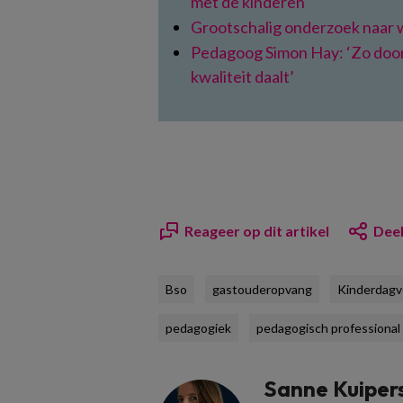
met de kinderen’
Grootschalig onderzoek naar 
Pedagoog Simon Hay: ‘Zo doorg
kwaliteit daalt’
Reageer op dit artikel
Deel
Bso
gastouderopvang
Kinderdagve
pedagogiek
pedagogisch professional
Sanne Kuiper