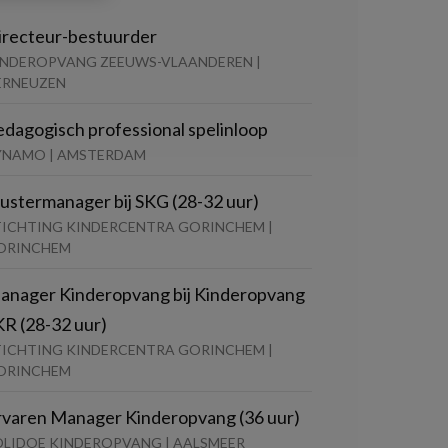
irecteur-bestuurder
INDEROPVANG ZEEUWS-VLAANDEREN |
ERNEUZEN
edagogisch professional spelinloop
YNAMO | AMSTERDAM
lustermanager bij SKG (28-32 uur)
TICHTING KINDERCENTRA GORINCHEM |
ORINCHEM
anager Kinderopvang bij Kinderopvang
KR (28-32 uur)
TICHTING KINDERCENTRA GORINCHEM |
ORINCHEM
rvaren Manager Kinderopvang (36 uur)
OLIDOE KINDEROPVANG | AALSMEER