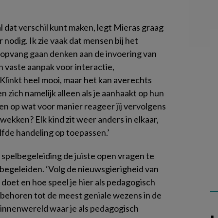
l dat verschil kunt maken, legt Mieras graag
 nodig. Ik zie vaak dat mensen bij het
e opvang gaan denken aan de invoering van
vaste aanpak voor interactie,
 Klinkt heel mooi, maar het kan averechts
 zich namelijk alleen als je aanhaakt op hun
en op wat voor manier reageer jij vervolgens
 wekken? Elk kind zit weer anders in elkaar,
lfde handeling op toepassen.’
j spelbegeleiding de juiste open vragen te
nt begeleiden. ‘Volg de nieuwsgierigheid van
doet en hoe speel je hier als pedagogisch
 behoren tot de meest geniale wezens in de
binnenwereld waar je als pedagogisch