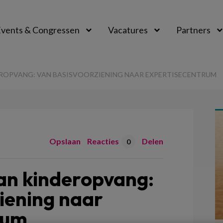
vents & Congressen
Vacatures
Partners
aal
ROPVANG: VAN BASISVOORZIENING NAAR EXPERTISECENTRUM
Opslaan
Reacties
Delen
0
an kinderopvang:
iening naar
rum