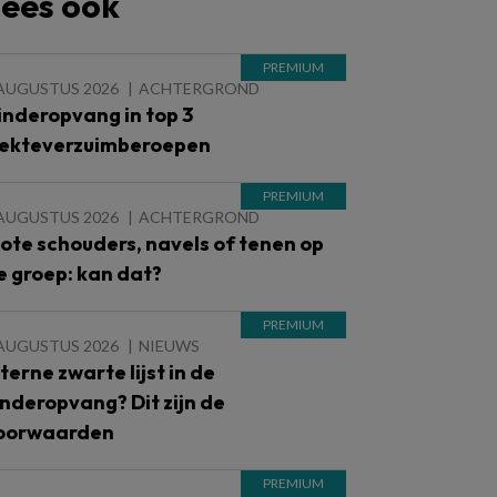
ees ook
 AUGUSTUS 2026
ACHTERGROND
inderopvang in top 3
iekteverzuimberoepen
 AUGUSTUS 2026
ACHTERGROND
lote schouders, navels of tenen op
e groep: kan dat?
 AUGUSTUS 2026
NIEUWS
nterne zwarte lijst in de
inderopvang? Dit zijn de
oorwaarden