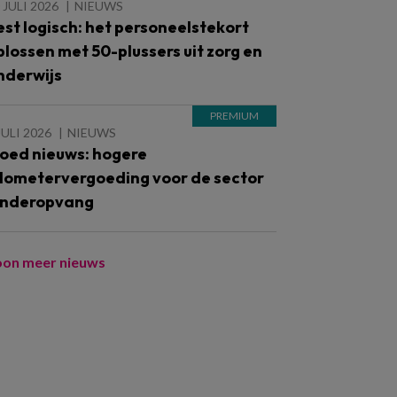
 JULI 2026
NIEUWS
est logisch: het personeelstekort
plossen met 50-plussers uit zorg en
nderwijs
JULI 2026
NIEUWS
oed nieuws: hogere
ilometervergoeding voor de sector
inderopvang
oon meer nieuws