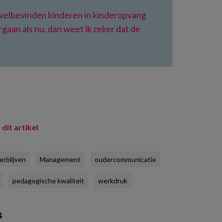
welbevinden kinderen in kinderopvang
aan als nu, dan weet ik zeker dat de
 dit artikel
rblijven
Management
oudercommunicatie
pedagogische kwaliteit
werkdruk
s