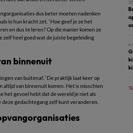
10
B
ngorganisaties dus beter moeten nadenken
o
ls in hun kracht zet. ‘Hoe geef je ze het
o
en en dus te leren? Op die manier komen ze
 zelf heel goed wat de juiste begeleiding
6 
G
an binnenuit
k
k
ingen van buitenaf. ‘De praktijk laat keer op
 altijd van binnenuit komen. Het is misschien
T
je het gevoel hebt dat de wereld je niet als
 je deze gedachtegang zelf kunt veranderen.
opvangorganisaties