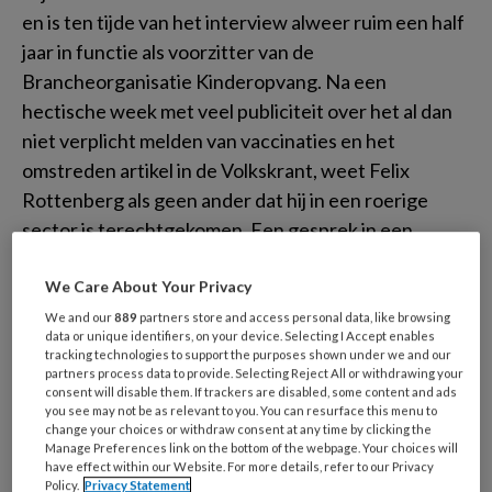
en is ten tijde van het interview alweer ruim een half
jaar in functie als voorzitter van de
Brancheorganisatie Kinderopvang. Na een
hectische week met veel publiciteit over het al dan
niet verplicht melden van vaccinaties en het
omstreden artikel in de Volkskrant, weet Felix
Rottenberg als geen ander dat hij in een roerige
sector is terechtgekomen. Een gesprek in een
Amsterdams café over zijn visie op de kinderopvang
en de hernieuwde Brancheorganisatie
We Care About Your Privacy
Kinderopvang.
We and our
889
partners store and access personal data, like browsing
data or unique identifiers, on your device. Selecting I Accept enables
tracking technologies to support the purposes shown under we and our
partners process data to provide. Selecting Reject All or withdrawing your
‘Zoek de grens op’
consent will disable them. If trackers are disabled, some content and ads
you see may not be as relevant to you. You can resurface this menu to
change your choices or withdraw consent at any time by clicking the
Manage Preferences link on the bottom of the webpage. Your choices will
Organisaties in de jeugdhulp, het
have effect within our Website. For more details, refer to our Privacy
Policy.
Privacy Statement
onderwijs en de kinderopvang experimenteren al