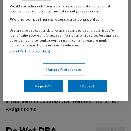
Would you rather not? Then we only place essential and statistical
een tijdje met samenwerkingsvormen. Hoewel dat
cookies, these do not record any data about you as a person
veel moois oplevert, gaat het niet vanzelf. Enkele
We and our partners process data to provide:
tips van bestuurders over hoe de obstakels te
overwinnen. ‘Durf buiten de paden te lopen.’
Use precise geolocation data. Actively scan device characteristics for
identification. Store and/or access information on a device. Personalised
advertising and content, advertising and content measurement,
audience research and services development.
Lingeriebonnen
List of Partners (vendors)
Toekomstige studenten
Manage Preferences
geneeskunde moeten aan de Erasmus Universiteit
tegenwoordig een integriteitstest doen, om te
Reject All
I Accept
zorgen dat er nooit meer botte, ongeïnteresseerde
artsen aan het bed staan. De ‘horktest’ wordt het
wel genoemd.
De Wet DBA