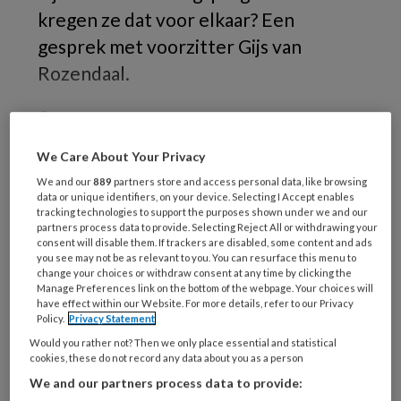
kregen ze dat voor elkaar? Een
gesprek met voorzitter Gijs van
Rozendaal.
Op
We Care About Your Privacy
We and our
889
partners store and access personal data, like browsing
REGISTREREN
data or unique identifiers, on your device. Selecting I Accept enables
tracking technologies to support the purposes shown under we and our
partners process data to provide. Selecting Reject All or withdrawing your
Wil je dit artikel lezen?
consent will disable them. If trackers are disabled, some content and ads
you see may not be as relevant to you. You can resurface this menu to
change your choices or withdraw consent at any time by clicking the
Maak gratis een account aan en lees 2
Manage Preferences link on the bottom of the webpage. Your choices will
artikelen gratis per maand
have effect within our Website. For more details, refer to our Privacy
Policy.
Privacy Statement
Would you rather not? Then we only place essential and statistical
Al een account of abonnement?
Log dan in
cookies, these do not record any data about you as a person
We and our partners process data to provide: