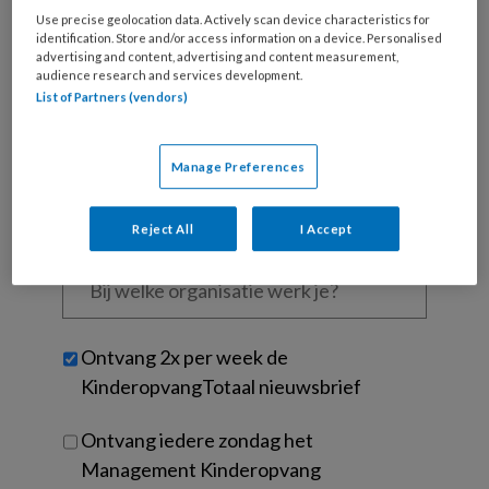
Wat
Use precise geolocation data. Actively scan device characteristics for
is
identification. Store and/or access information on a device. Personalised
je
advertising and content, advertising and content measurement,
e-
audience research and services development.
Kies
mailadres?
List of Partners (vendors)
je
*
*
wachtwoord*
*
Manage Preferences
Kies
je
functie
*
Reject All
I Accept
Bij
welke
organisatie
werk
Untitled
Ontvang 2x per week de
je?
KinderopvangTotaal nieuwsbrief
Ontvang iedere zondag het
Management Kinderopvang