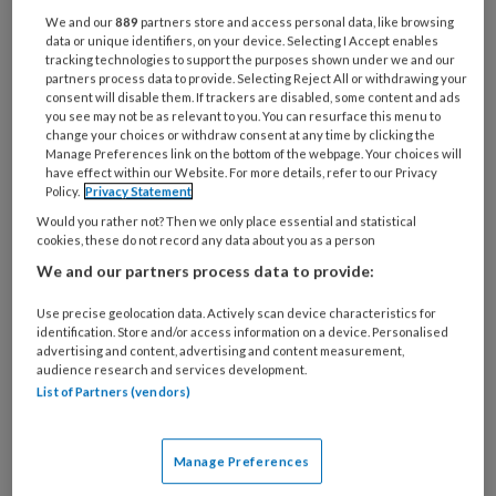
We and our
889
partners store and access personal data, like browsing
data or unique identifiers, on your device. Selecting I Accept enables
tracking technologies to support the purposes shown under we and our
partners process data to provide. Selecting Reject All or withdrawing your
consent will disable them. If trackers are disabled, some content and ads
you see may not be as relevant to you. You can resurface this menu to
change your choices or withdraw consent at any time by clicking the
Manage Preferences link on the bottom of the webpage. Your choices will
have effect within our Website. For more details, refer to our Privacy
Policy.
Privacy Statement
Would you rather not? Then we only place essential and statistical
cookies, these do not record any data about you as a person
We and our partners process data to provide:
Use precise geolocation data. Actively scan device characteristics for
identification. Store and/or access information on a device. Personalised
Rapport geeft stem aan 114
advertising and content, advertising and content measurement,
audience research and services development.
gedupeerde kinderen in de
List of Partners (vendors)
toeslagenaffaire
Welke gevolgen heeft de toeslagenaffaire voor
Manage Preferences
kinderen? Die vraag werd gesteld aan 114