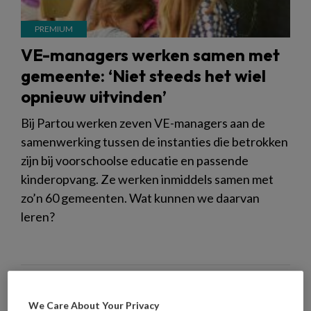
VE-managers werken samen met
gemeente: ‘Niet steeds het wiel
opnieuw uitvinden’
Bij Partou werken zeven VE-managers aan de
samenwerking tussen de instanties die betrokken
zijn bij voorschoolse educatie en passende
kinderopvang. Ze werken inmiddels samen met
zo’n 60 gemeenten. Wat kunnen we daarvan
leren?
27 OKTOBER 2022
NIEUWS
ZORGENKINDEREN
We Care About Your Privacy