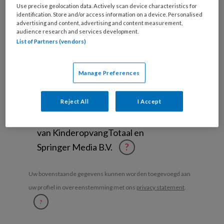
Use precise geolocation data. Actively scan device characteristics for
organisatie
identification. Store and/or access information on a device. Personalised
werk
advertising and content, advertising and content measurement,
Untitled
Ontvang 2x per week de
je?
audience research and services development.
KinderopvangTotaal nieuwsbrief
List of Partners (vendors)
Ontvang iedere zondag het
Manage Preferences
Management Kinderopvang
Weekoverzicht
Reject All
I Accept
Ja, ik geef toestemming voor e-mails
van KinderopvangTotaal en
Springer Media B.V.
?
Uw bovenstaande gegevens kunnen worden toegevoegd aan
uw profiel in overeenstemming met ons
privacy statement
.
?