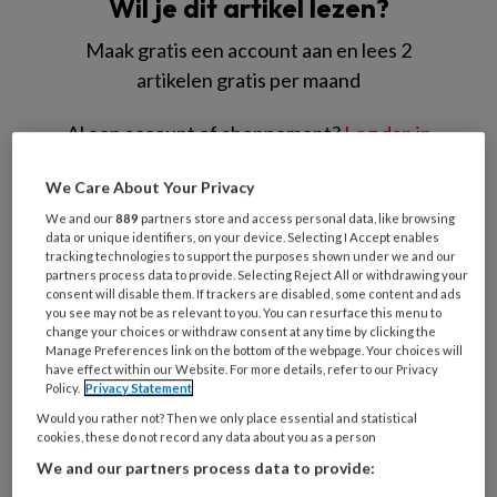
Wil je dit artikel lezen?
Maak gratis een account aan en lees 2
artikelen gratis per maand
Al een account of abonnement?
Log dan in
We Care About Your Privacy
Wat
We and our
889
partners store and access personal data, like browsing
is
data or unique identifiers, on your device. Selecting I Accept enables
je
tracking technologies to support the purposes shown under we and our
e-
partners process data to provide. Selecting Reject All or withdrawing your
Kies
consent will disable them. If trackers are disabled, some content and ads
mailadres?
je
you see may not be as relevant to you. You can resurface this menu to
*
*
change your choices or withdraw consent at any time by clicking the
wachtwoord*
*
Manage Preferences link on the bottom of the webpage. Your choices will
have effect within our Website. For more details, refer to our Privacy
Kies
Policy.
Privacy Statement
je
Would you rather not? Then we only place essential and statistical
functie
*
cookies, these do not record any data about you as a person
Bij
We and our partners process data to provide:
welke