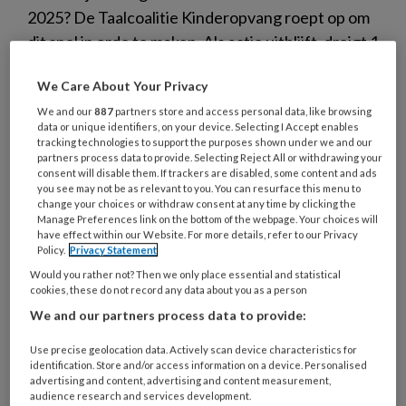
2025? De Taalcoalitie Kinderopvang roept op om
dit snel in orde te maken. Als actie uitblijft, dreigt 1
tot 2 procent van het personeel de sector te
We Care About Your Privacy
verlaten of minder inzetbaar te worden: een
We and our
887
partners store and access personal data, like browsing
verlies van zo'n 1.000 tot 1.500 medewerkers.
data or unique identifiers, on your device. Selecting I Accept enables
Maar dat is nog niet alles, want van zo'n 20.000
tracking technologies to support the purposes shown under we and our
partners process data to provide. Selecting Reject All or withdrawing your
medewerkers is nog helemaal niet zeker of zij de
consent will disable them. If trackers are disabled, some content and ads
taaleis zullen halen.
you see may not be as relevant to you. You can resurface this menu to
change your choices or withdraw consent at any time by clicking the
Manage Preferences link on the bottom of the webpage. Your choices will
have effect within our Website. For more details, refer to our Privacy
Policy.
Privacy Statement
Would you rather not? Then we only place essential and statistical
cookies, these do not record any data about you as a person
10 APRIL 2024
NIEUWS
WET IKK
We and our partners process data to provide:
Use precise geolocation data. Actively scan device characteristics for
identification. Store and/or access information on a device. Personalised
advertising and content, advertising and content measurement,
audience research and services development.