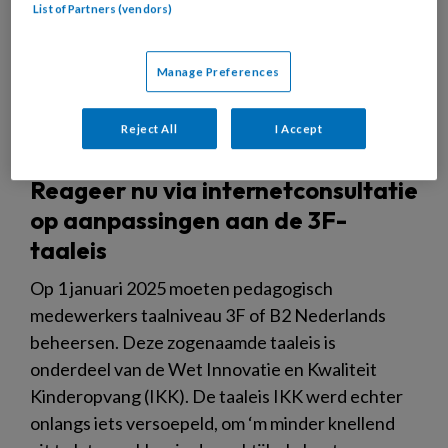
List of Partners (vendors)
Manage Preferences
Reject All
I Accept
Reageer nu via internetconsultatie
op aanpassingen aan de 3F-
taaleis
Op 1 januari 2025 moeten pedagogisch
medewerkers taalniveau 3F of B2 Nederlands
beheersen. Deze zogenaamde taaleis is
onderdeel van de Wet Innovatie en Kwaliteit
Kinderopvang (IKK). De taaleis IKK werd echter
onlangs iets versoepeld, om ‘m minder knellend