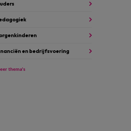
uders
edagogiek
orgenkinderen
inanciën en bedrijfsvoering
eer thema's