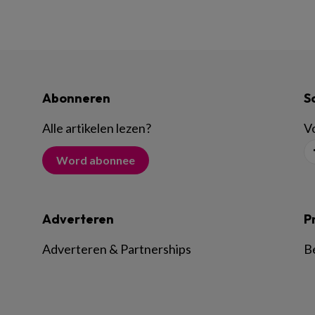
Abonneren
S
Alle artikelen lezen
?
Vo
Word abonnee
Adverteren
P
Adverteren & Partnerships
B