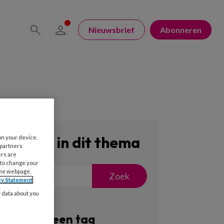
Nieuwsbrief
Abonneren
Zoeken in dit thema
on your device.
 partners
ers are
 to change your
the webpage.
Zoek
cy Statement
y data about you
Filter op een tag