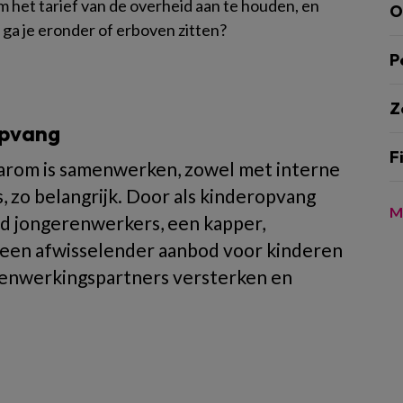
m het tarief van de overheid aan te houden, en
O
ga je eronder of erboven zitten?
P
Z
opvang
F
aarom is samenwerken, zowel met interne
s, zo belangrijk. Door als kinderopvang
M
d jongerenwerkers, een kapper,
e een afwisselender aanbod voor kinderen
amenwerkingspartners versterken en