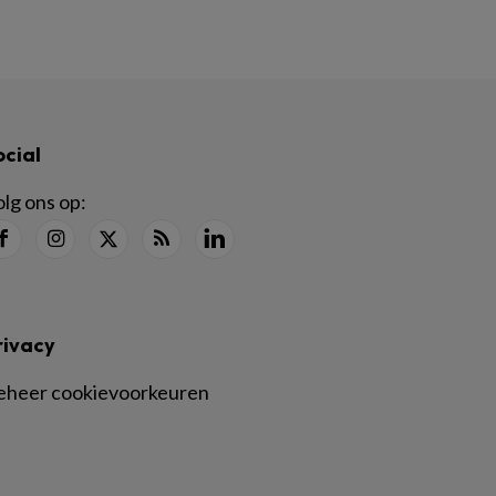
ocial
lg ons op:
rivacy
eheer cookievoorkeuren