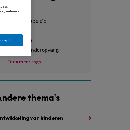
access
Alle tags
ent, audience
achterstandsbeleid
activiteiten
administratie
Accept
agrarische kinderopvang
Toon meer tags
Andere thema's
ntwikkeling van kinderen