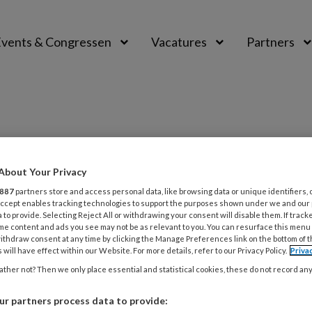
vents & Congressen
Vacatures
Partners
aal
About Your Privacy
887
partners store and access personal data, like browsing data or unique identifiers, 
 Accept enables tracking technologies to support the purposes shown under we and our
2025
NIEUWS
WET- EN REGELGEVING
 to provide. Selecting Reject All or withdrawing your consent will disable them. If track
me content and ads you see may not be as relevant to you. You can resurface this menu
gratis kinderopvang: een
ithdraw consent at any time by clicking the Manage Preferences link on the bottom of 
 will have effect within our Website. For more details, refer to our Privacy Policy.
Priva
tisch plan of té ambitieus?
ther not? Then we only place essential and statistical cookies, these do not record an
erbaan is de nieuwe directeur Kinderopvang bij
sterie van Sociale Zaken en Werkgelegenheid. In
r partners process data to provide: