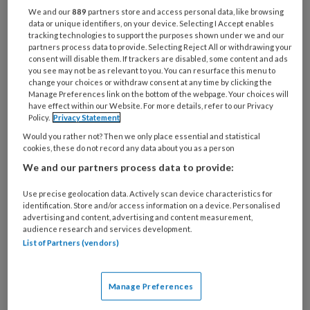
We and our
889
partners store and access personal data, like browsing
data or unique identifiers, on your device. Selecting I Accept enables
tracking technologies to support the purposes shown under we and our
partners process data to provide. Selecting Reject All or withdrawing your
Minder werkdruk door vroeg
consent will disable them. If trackers are disabled, some content and ads
zindelijke peuters bij Forte
you see may not be as relevant to you. You can resurface this menu to
change your choices or withdraw consent at any time by clicking the
Kinderopvang
Manage Preferences link on the bottom of the webpage. Your choices will
have effect within our Website. For more details, refer to our Privacy
Policy.
Privacy Statement
Om luierafval te verminderen, ontwikkelde
Would you rather not? Then we only place essential and statistical
Elianne Leeffers een methode waarmee peuters
cookies, these do not record any data about you as a person
een half tot een heel jaar eerder zindelijk worden.
We and our partners process data to provide:
Forte Kinderopvang voerde de methode onlangs
Use precise geolocation data. Actively scan device characteristics for
op alle 68 locaties in. En dat blijkt ook fijn voor
identification. Store and/or access information on a device. Personalised
pp’ers te zijn: 'Meelopen naar de wc is een stuk
advertising and content, advertising and content measurement,
audience research and services development.
minder intensief dan driejarigen op de commode
List of Partners (vendors)
verschonen.'
Manage Preferences