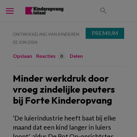
PREMIUM
ONTWIKKELING VAN KINDEREN
02 JUN 2026
Opslaan
Reacties
Delen
0
Minder werkdruk door
vroeg zindelijke peuters
bij Forte Kinderopvang
‘De luierindustrie heeft baat bij elke
maand dat een kind langer in luiers
loopt', aldus De Pot Op-oprichtster