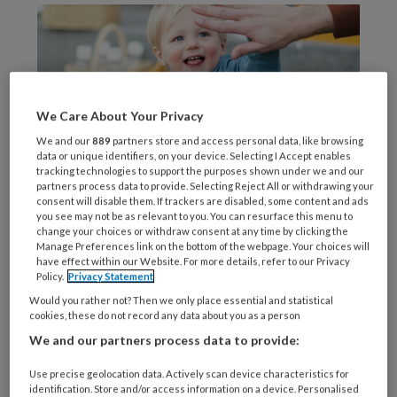
We Care About Your Privacy
We and our
889
partners store and access personal data, like browsing
data or unique identifiers, on your device. Selecting I Accept enables
tracking technologies to support the purposes shown under we and our
partners process data to provide. Selecting Reject All or withdrawing your
consent will disable them. If trackers are disabled, some content and ads
you see may not be as relevant to you. You can resurface this menu to
change your choices or withdraw consent at any time by clicking the
MoniquevanSelmFotografie
Manage Preferences link on the bottom of the webpage. Your choices will
Maaike
have effect within our Website. For more details, refer to our Privacy
Policy.
Privacy Statement
Would you rather not? Then we only place essential and statistical
cookies, these do not record any data about you as a person
We and our partners process data to provide:
REGISTREREN
Use precise geolocation data. Actively scan device characteristics for
Wil je dit artikel lezen?
identification. Store and/or access information on a device. Personalised