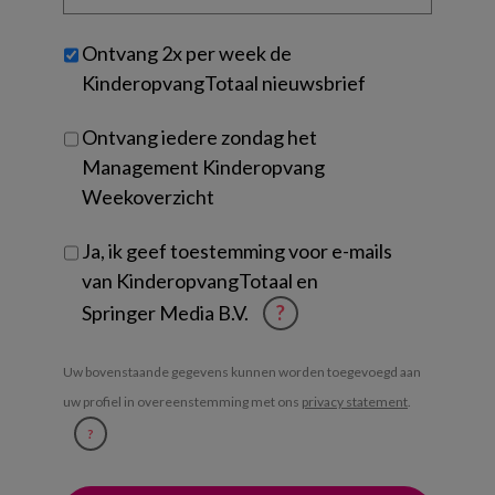
organisatie
werk
Untitled
Ontvang 2x per week de
je?
KinderopvangTotaal nieuwsbrief
Ontvang iedere zondag het
Management Kinderopvang
Weekoverzicht
Ja, ik geef toestemming voor e-mails
van KinderopvangTotaal en
Springer Media B.V.
?
Uw bovenstaande gegevens kunnen worden toegevoegd aan
uw profiel in overeenstemming met ons
privacy statement
.
?