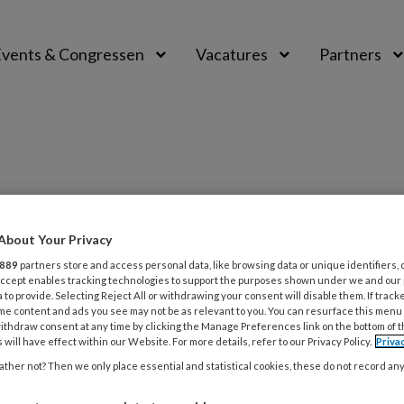
vents & Congressen
Vacatures
Partners
aal
About Your Privacy
889
partners store and access personal data, like browsing data or unique identifiers, 
BER 2024
ACHTERGROND
KWALITEIT OPVANG
 Accept enables tracking technologies to support the purposes shown under we and our
 to provide. Selecting Reject All or withdrawing your consent will disable them. If track
jn onze best gelezen artikelen van
me content and ads you see may not be as relevant to you. You can resurface this menu
ithdraw consent at any time by clicking the Manage Preferences link on the bottom of 
 will have effect within our Website. For more details, refer to our Privacy Policy.
Priva
2024 zit er (bijna!) op. Het was een jaar waarin veel
ther not? Then we only place essential and statistical cookies, these do not record an
 in kinderopvangland en waarin veel ter discussie