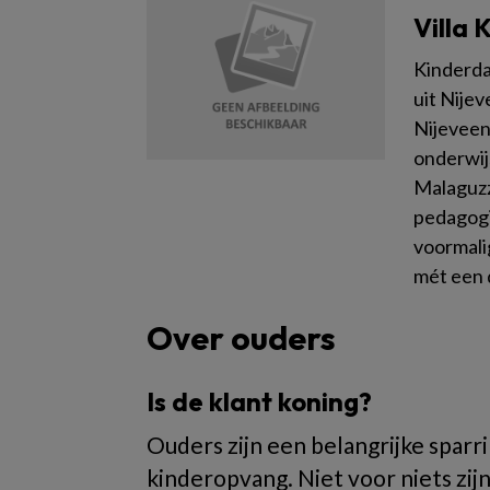
Villa 
Kinderda
uit Nijev
Nijeveen
onderwijs
Malaguzz
pedagogis
voormali
mét een 
Over ouders
Is de klant koning?
Ouders zijn een belangrijke sparri
kinderopvang. Niet voor niets zij