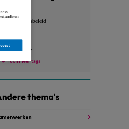
Alle tags
access
ent, audience
achterstandsbeleid
activiteiten
adhd
Accept
administratie
Toon meer tags
Andere thema's
amenwerken