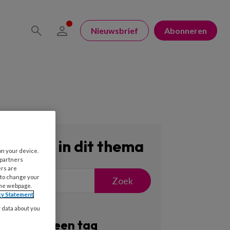
Nieuwsbrief
Abonneren
Zoeken in dit thema
on your device.
 partners
ers are
 to change your
Zoek
the webpage.
cy Statement
y data about you
Filter op een tag