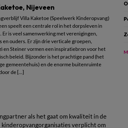
O
Kaketoe, Nijeveen
gverblijf Villa Kaketoe (Speelwerk Kinderopvang)
P
een speelt een centrale rol in het dorpsleven in
. Er is veel samenwerking met verenigingen,
Z
 en ouders. Er zijn drie verticale groepen,
i en Steiner vormen een inspiratiebron voor het
M
ch beleid. Bijzonder is het prachtige pand (het
ge gemeentehuis) en de enorme buitenruimte
door de […]
ngpartner als het gaat om kwaliteit in de
n kinderopvangorganisaties verplicht om