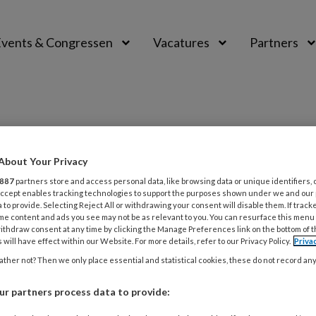
vents & Congressen
Vacatures
Partners
aal
g
About Your Privacy
887
partners store and access personal data, like browsing data or unique identifiers, 
 Accept enables tracking technologies to support the purposes shown under we and our
 to provide. Selecting Reject All or withdrawing your consent will disable them. If track
6
NIEUWS
ONTWIKKELING VAN KINDEREN
me content and ads you see may not be as relevant to you. You can resurface this menu
ithdraw consent at any time by clicking the Manage Preferences link on the bottom of 
 werkdruk door vroeg zindelijke
 will have effect within our Website. For more details, refer to our Privacy Policy.
Priva
s bij Forte Kinderopvang
ther not? Then we only place essential and statistical cookies, these do not record an
afval te verminderen, ontwikkelde Elianne
r partners process data to provide:
 een methode waarmee peuters een half tot een