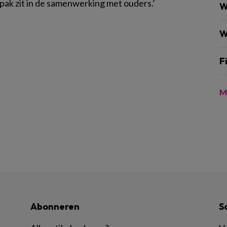
pak zit in de samenwerking met ouders.’
W
W
F
M
Abonneren
S