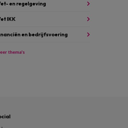
et- en regelgeving
et IKK
inanciën en bedrijfsvoering
eer thema's
ocial