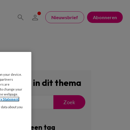
Nieuwsbrief
Abonneren
on your device.
Zoeken in dit thema
 partners
ers are
 to change your
the webpage.
cy Statement
Zoek
y data about you
Filter op een tag