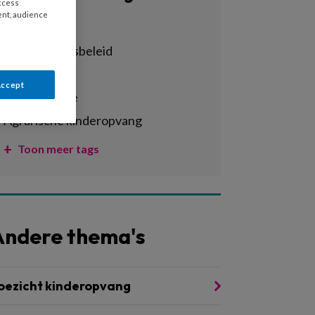
access
ent, audience
Alle tags
achterstandsbeleid
activiteiten
Accept
administratie
agrarische kinderopvang
Toon meer tags
Andere thema's
oezicht kinderopvang