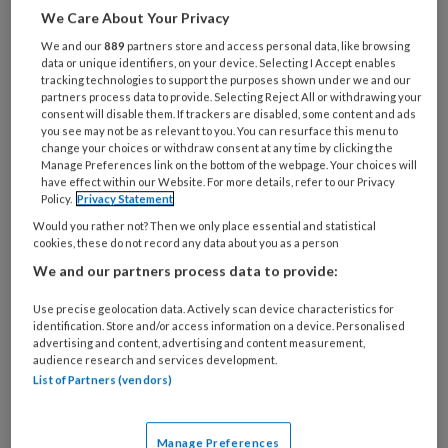
er samen een prentenboek over.
We Care About Your Privacy
We and our
889
partners store and access personal data, like browsing
data or unique identifiers, on your device. Selecting I Accept enables
tracking technologies to support the purposes shown under we and our
partners process data to provide. Selecting Reject All or withdrawing your
consent will disable them. If trackers are disabled, some content and ads
25 JUNI 2024
NIEUWS
ONTWIKKELING VAN
you see may not be as relevant to you. You can resurface this menu to
KINDEREN
change your choices or withdraw consent at any time by clicking the
Manage Preferences link on the bottom of the webpage. Your choices will
have effect within our Website. For more details, refer to our Privacy
Policy.
Privacy Statement
Would you rather not? Then we only place essential and statistical
cookies, these do not record any data about you as a person
We and our partners process data to provide:
Use precise geolocation data. Actively scan device characteristics for
identification. Store and/or access information on a device. Personalised
advertising and content, advertising and content measurement,
audience research and services development.
List of Partners (vendors)
Manage Preferences