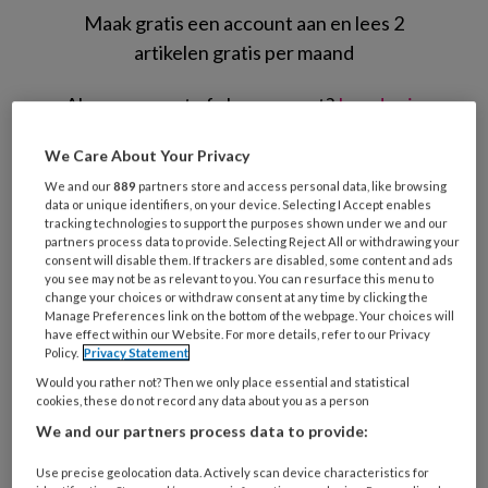
Maak gratis een account aan en lees 2
artikelen gratis per maand
Al een account of abonnement?
Log dan in
We Care About Your Privacy
Wat
We and our
889
partners store and access personal data, like browsing
is
data or unique identifiers, on your device. Selecting I Accept enables
je
tracking technologies to support the purposes shown under we and our
e-
partners process data to provide. Selecting Reject All or withdrawing your
Kies
consent will disable them. If trackers are disabled, some content and ads
mailadres?
je
you see may not be as relevant to you. You can resurface this menu to
*
*
change your choices or withdraw consent at any time by clicking the
wachtwoord*
*
Manage Preferences link on the bottom of the webpage. Your choices will
have effect within our Website. For more details, refer to our Privacy
Kies
Policy.
Privacy Statement
je
Would you rather not? Then we only place essential and statistical
functie
*
cookies, these do not record any data about you as a person
Bij
We and our partners process data to provide:
welke
Use precise geolocation data. Actively scan device characteristics for
organisatie