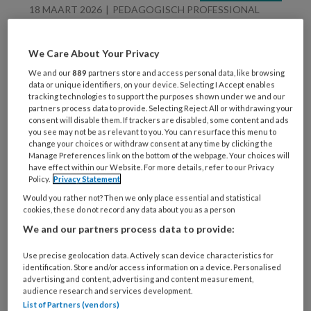
18 MAART 2026
PEDAGOGISCH PROFESSIONAL
‘Deze generatie ouders
vraagt om stevige
We Care About Your Privacy
professionals in de
We and our
889
partners store and access personal data, like browsing
kinderopvang’
data or unique identifiers, on your device. Selecting I Accept enables
tracking technologies to support the purposes shown under we and our
partners process data to provide. Selecting Reject All or withdrawing your
consent will disable them. If trackers are disabled, some content and ads
you see may not be as relevant to you. You can resurface this menu to
change your choices or withdraw consent at any time by clicking the
Manage Preferences link on the bottom of the webpage. Your choices will
6 FEBRUARI 2026
PEDAGOGIEK
have effect within our Website. For more details, refer to our Privacy
Policy.
Privacy Statement
Micha de Winter:
Would you rather not? Then we only place essential and statistical
‘Professionals moeten
cookies, these do not record any data about you as a person
met ouders en
We and our partners process data to provide:
samenleving opvoeden’
Use precise geolocation data. Actively scan device characteristics for
identification. Store and/or access information on a device. Personalised
advertising and content, advertising and content measurement,
audience research and services development.
List of Partners (vendors)