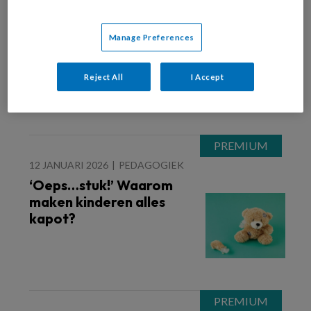
12 JANUARI 2026
PEDAGOGISCH PROFESSIONAL
Even kijken op je
Manage Preferences
smartphone Dit doet het
met de ontwikkeling van
kinderen
Reject All
I Accept
12 JANUARI 2026
PEDAGOGIEK
‘Oeps…stuk!’ Waarom
maken kinderen alles
kapot?