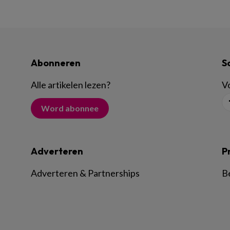
Abonneren
S
Alle artikelen lezen
?
Vo
Word abonnee
Adverteren
P
Adverteren & Partnerships
B