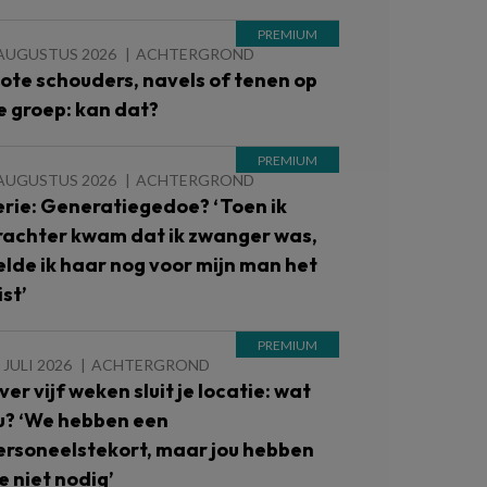
 AUGUSTUS 2026
ACHTERGROND
lote schouders, navels of tenen op
e groep: kan dat?
 AUGUSTUS 2026
ACHTERGROND
erie: Generatiegedoe? ‘Toen ik
rachter kwam dat ik zwanger was,
elde ik haar nog voor mijn man het
st’
 JULI 2026
ACHTERGROND
ver vijf weken sluit je locatie: wat
u? ‘We hebben een
ersoneelstekort, maar jou hebben
e niet nodig’