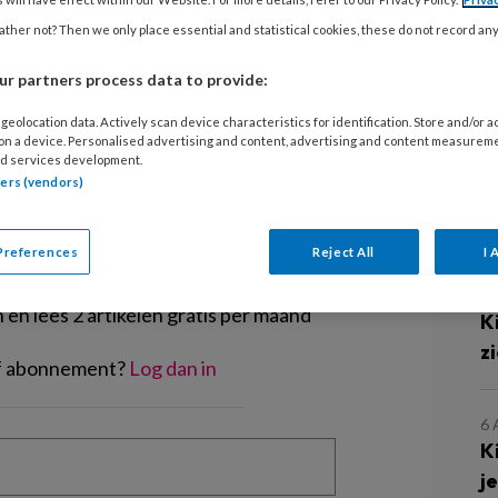
ingspsycholoog en zelfstandig
ther not? Then we only place essential and statistical cookies, these do not record an
briek bespreekt ze een casus uit haar
r partners process data to provide:
geolocation data. Actively scan device characteristics for identification. Store and/or 
 on a device. Personalised advertising and content, advertising and content measurem
d services development.
tners (vendors)
L
EGISTREREN
Preferences
Reject All
I 
t artikel lezen?
7
en lees 2 artikelen gratis per maand
K
z
of abonnement?
Log dan in
6
K
j