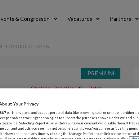
vents & Congressen
Vacatures
Partners
aal
HELE DAG POLITIEAGENT'
PREMIUM
Opslaan
Reacties
Delen
0
About Your Privacy
oach ‘Ik speel de
887
partners store and access personal data, like browsing data or unique identifiers, 
 Accept enables tracking technologies to support the purposes shown under we and our
eagent’
 to provide. Selecting Reject All or withdrawing your consent will disable them. If track
me content and ads you see may not be as relevant to you. You can resurface this menu
ithdraw consent at any time by clicking the Manage Preferences link on the bottom of 
 will have effect within our Website. For more details, refer to our Privacy Policy.
Priva