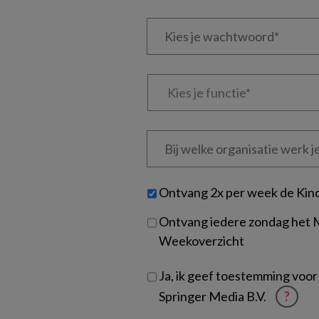
e-
Kies
mailadres?
je
*
*
wachtwoord*
*
Kies
je
functie
*
Bij
welke
organisatie
werk
Untitled
Ontvang 2x per week de Kin
je?
Ontvang iedere zondag het
Weekoverzicht
Ja, ik geef toestemming voor
Springer Media B.V.
?