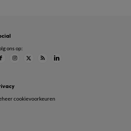
ocial
lg ons op:
rivacy
eheer cookievoorkeuren