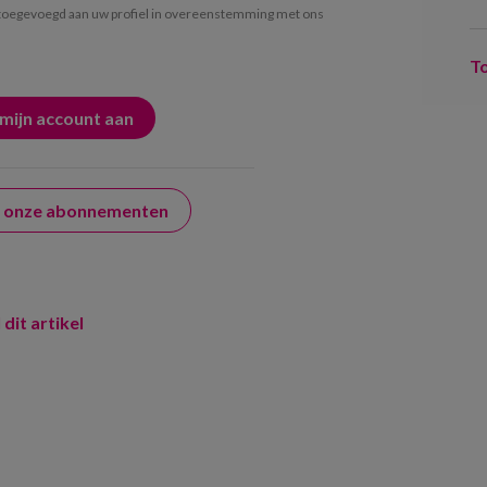
oegevoegd aan uw profiel in overeenstemming met ons
T
er onze abonnementen
 dit artikel