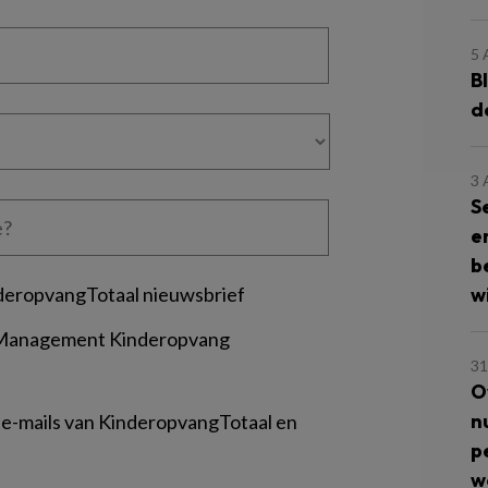
5
B
d
3
S
e
b
deropvangTotaal nieuwsbrief
wi
 Management Kinderopvang
31
O
n
 e-mails van KinderopvangTotaal en
p
w