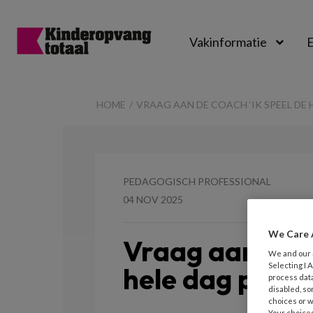
Vakinformatie
E
Kinderopvangtot
HOME
VRAAG AAN DE COACH ‘IK SPEEL DE 
PEDAGOGISCH PROFESSIONAL
04 NOV 2025
We Care 
Vraag aan de c
We and our
Selecting I
hele dag politi
process data
disabled, so
choices or w
Your choices