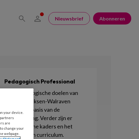
Nieuwsbrief
Abonneren
Pedagogisch Professional
De 4 pedagogische doelen van
Marianne Riksen-Walraven
vormen de basis van de
on your device.
kinderopvang. Verder zijn er
 partners
ers are
Pedagogische kaders en het
 to change your
Pedagogisch curriculum.
the webpage.
cy Statement