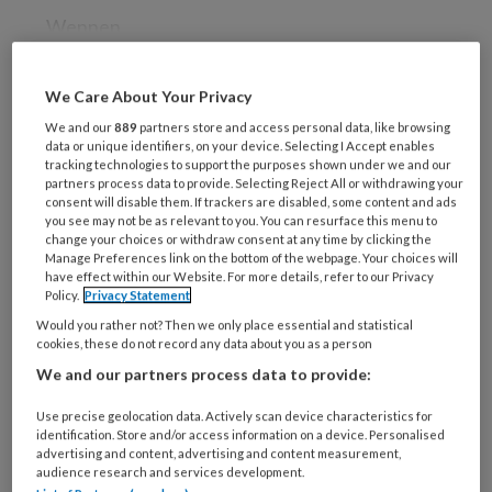
Wennen
We Care About Your Privacy
REGISTREREN
We and our
889
partners store and access personal data, like browsing
data or unique identifiers, on your device. Selecting I Accept enables
tracking technologies to support the purposes shown under we and our
Wil je dit artikel lezen?
partners process data to provide. Selecting Reject All or withdrawing your
consent will disable them. If trackers are disabled, some content and ads
you see may not be as relevant to you. You can resurface this menu to
Maak gratis een account aan en lees 2
change your choices or withdraw consent at any time by clicking the
artikelen gratis per maand
Manage Preferences link on the bottom of the webpage. Your choices will
have effect within our Website. For more details, refer to our Privacy
Policy.
Privacy Statement
Al een account of abonnement?
Log dan in
Would you rather not? Then we only place essential and statistical
cookies, these do not record any data about you as a person
We and our partners process data to provide:
Wat
is
Use precise geolocation data. Actively scan device characteristics for
je
identification. Store and/or access information on a device. Personalised
e-
advertising and content, advertising and content measurement,
Kies
audience research and services development.
mailadres?
je