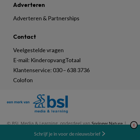
Adverteren
Adverteren & Partnerships
Contact
Veelgestelde vragen
E-mail:
KinderopvangTotaal
Klantenservice:
030 – 638 3736
Colofon
© BSL Media & Learning, onderdeel van
|
Springer Nature
X
|
|
Privacy Statement
Disclaimer
Voorwaarden
Nieuwsbrief
Schrijf je in voor de nieuwsbrief
Abonneren