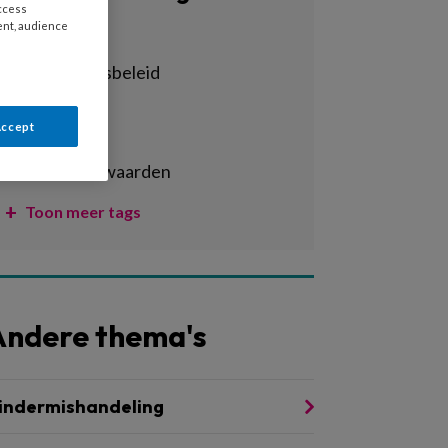
access
ent, audience
Alle tags
achterstandsbeleid
activiteiten
Accept
adhd
arbeidsvoorwaarden
Toon meer tags
Andere thema's
indermishandeling