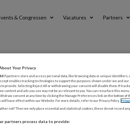
vents & Congressen
Vacatures
Partners
aal
About Your Privacy
887
partners store and access personal data, like browsing data or unique identifiers, 
 Accept enables tracking technologies to support the purposes shown under we and our
 to provide. Selecting Reject All or withdrawing your consent will disable them. If track
US 2022
NIEUWS
PEDAGOGIEK
me content and ads you see may not be as relevant to you. You can resurface this menu
ithdraw consent at any time by clicking the Manage Preferences link on the bottom of 
den tijdens klimaatverandering:
 will have effect within our Website. For more details, refer to our Privacy Policy.
Priva
 je hier in de kinderopvang mee
ther not? Then we only place essential and statistical cookies, these do not record an
r partners process data to provide:
k laat zien dat klimaatverandering een negatieve