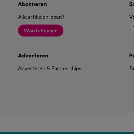
Abonneren
S
Alle artikelen lezen
?
Vo
Word abonnee
Adverteren
P
Adverteren & Partnerships
B
© BSL Media & Learning, onderdeel van
Spr