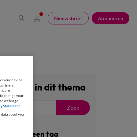
Nieuwsbrief
Abonneren
on your device.
Zoeken in dit thema
 partners
ers are
 to change your
the webpage.
cy Statement
Zoek
y data about you
Filter op een tag