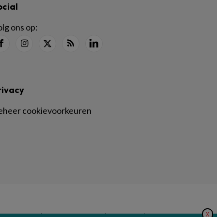
ocial
lg ons op:
rivacy
eheer cookievoorkeuren
X
|
|
|
inger Nature
Privacy Statement
Disclaimer
Voorwaarden