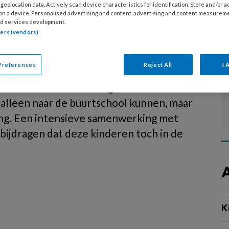
geolocation data. Actively scan device characteristics for identification. Store and/or 
 on a device. Personalised advertising and content, advertising and content measurem
d services development.
tners (vendors)
kinderopvang
Preferences
Reject All
I 
nclusieve kinderopvang genoemd) is na
 en soms ook realiteit geworden.
alleen naar de buurtschool kunnen, maar
ang. Een intensieve samenwerking met
bijdragen dat deze kinderen toch in de
.
K