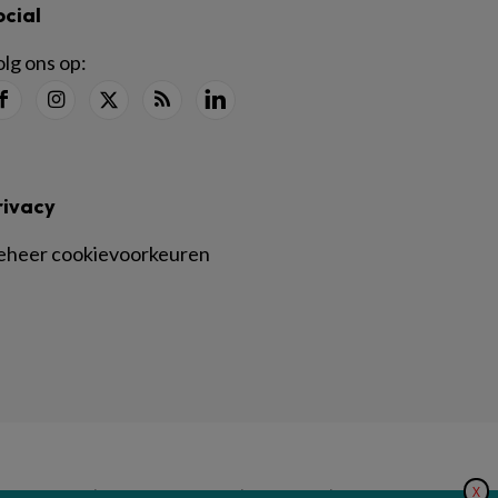
ocial
lg ons op:
rivacy
eheer cookievoorkeuren
X
|
|
|
inger Nature
Privacy Statement
Disclaimer
Voorwaarden