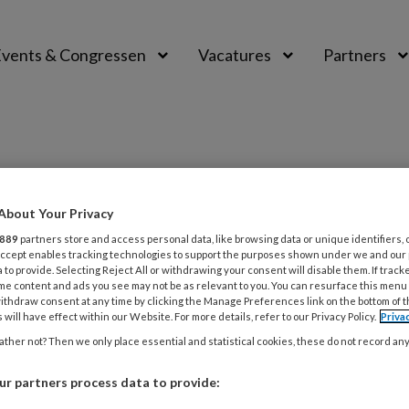
vents & Congressen
Vacatures
Partners
aal
About Your Privacy
889
partners store and access personal data, like browsing data or unique identifiers, 
 Accept enables tracking technologies to support the purposes shown under we and our
 to provide. Selecting Reject All or withdrawing your consent will disable them. If track
R 2016
NIEUWS
ZORGENKINDEREN
me content and ads you see may not be as relevant to you. You can resurface this menu
ithdraw consent at any time by clicking the Manage Preferences link on the bottom of 
dyslexie geconstateerd bij
 will have effect within our Website. For more details, refer to our Privacy Policy.
Priva
ren
ther not? Then we only place essential and statistical cookies, these do not record an
al kinderen dat volgens ouders en verzorgers
r partners process data to provide:
 heeft, is de afgelopen jaren toegenomen