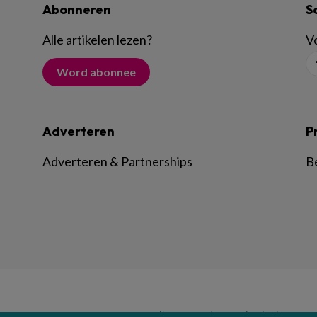
Abonneren
S
Alle artikelen lezen
?
Vo
Word abonnee
Adverteren
P
Adverteren & Partnerships
B
© BSL Media & Learning, onderdeel van
Spr