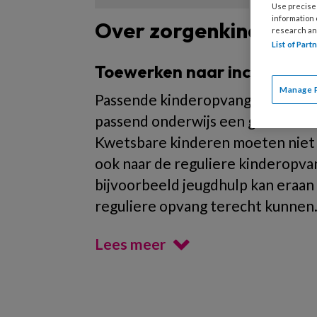
Use precise 
information
Over zorgenkinderen
research an
List of Par
Toewerken naar inclusieve 
Manage 
Passende kinderopvang (ook wel i
passend onderwijs een grote wens
Kwetsbare kinderen moeten niet 
ook naar de reguliere kinderopv
bijvoorbeeld jeugdhulp kan eraan 
reguliere opvang terecht kunnen
Lees meer