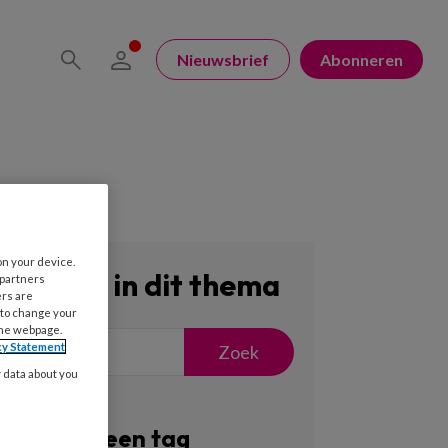
Nieuwsbrief
Abonneren
on your device.
Zoeken in dit thema
 partners
ers are
 to change your
the webpage.
cy Statement
Zoek
y data about you
Filter op een tag