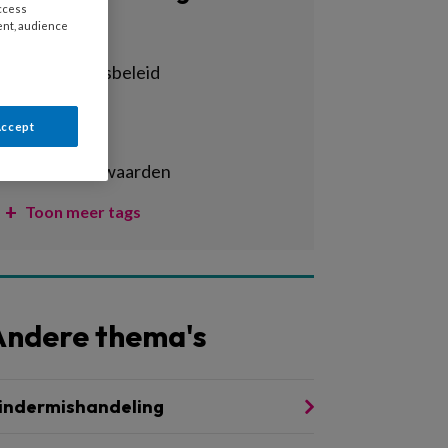
access
ent, audience
Alle tags
achterstandsbeleid
activiteiten
Accept
adhd
arbeidsvoorwaarden
Toon meer tags
Andere thema's
indermishandeling