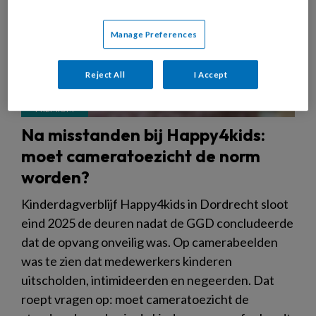
Manage Preferences
Reject All
I Accept
Na misstanden bij Happy4kids:
moet cameratoezicht de norm
worden?
Kinderdagverblijf Happy4kids in Dordrecht sloot
eind 2025 de deuren nadat de GGD concludeerde
dat de opvang onveilig was. Op camerabeelden
was te zien dat medewerkers kinderen
uitscholden, intimideerden en negeerden. Dat
roept vragen op: moet cameratoezicht de