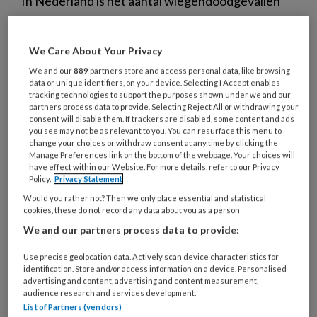
In Nederland is het aantal wiegendoodgevallen
een van de laagste in de wereld. Helaas komt het
nog steeds voor, ook enkele keren per jaar in de
We Care About Your Privacy
kinderopvang. Het blijft daarom belangrijk baby’s
We and our
889
partners store and access personal data, like browsing
veilig te laten slapen. Onderzoekers van
data or unique identifiers, on your device. Selecting I Accept enables
Wageningen University & Research kijken daarom
tracking technologies to support the purposes shown under we and our
partners process data to provide. Selecting Reject All or withdrawing your
naar manieren om slaap- en draaigedrag van
consent will disable them. If trackers are disabled, some content and ads
you see may not be as relevant to you. You can resurface this menu to
baby’s beter te monitoren.
change your choices or withdraw consent at any time by clicking the
Manage Preferences link on the bottom of the webpage. Your choices will
have effect within our Website. For more details, refer to our Privacy
Policy.
Privacy Statement
Would you rather not? Then we only place essential and statistical
cookies, these do not record any data about you as a person
11 FEBRUARI 2026
NIEUWS
TOEZICHT
We and our partners process data to provide:
KINDEROPVANG
Use precise geolocation data. Actively scan device characteristics for
identification. Store and/or access information on a device. Personalised
advertising and content, advertising and content measurement,
audience research and services development.
List of Partners (vendors)