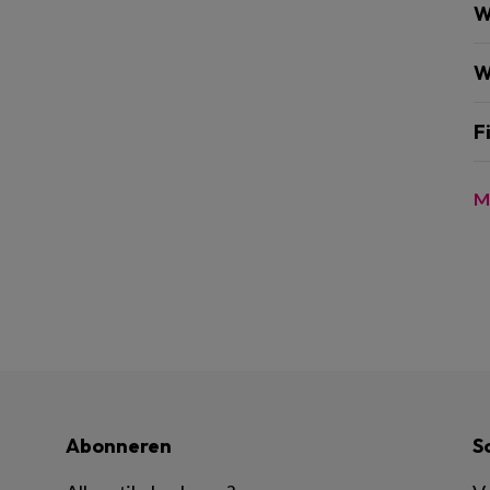
W
W
F
M
Abonneren
S