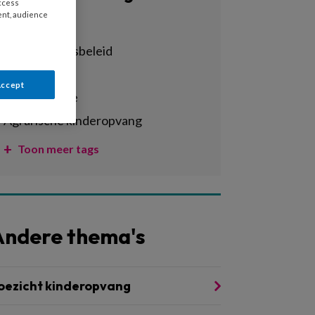
access
ent, audience
Alle tags
achterstandsbeleid
activiteiten
Accept
administratie
agrarische kinderopvang
Toon meer tags
Andere thema's
oezicht kinderopvang