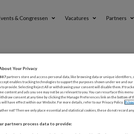
vents & Congressen
Vacatures
Partners
aal
g
About Your Privacy
887
partners store and access personal data, like browsing data or unique identifiers, 
 Accept enables tracking technologies to support the purposes shown under we and our
 to provide. Selecting Reject All or withdrawing your consent will disable them. If track
026
NIEUWS
GEZONDHEID
me content and ads you see may not be as relevant to you. You can resurface this menu
ithdraw consent at any time by clicking the Manage Preferences link on the bottom of 
del telefoon als roken: nooit in het
 will have effect within our Website. For more details, refer to our Privacy Policy.
Priva
n van kinderen’
ther not? Then we only place essential and statistical cookies, these do not record an
deren geen mobiele telefoon en laat ze niet voor
r partners process data to provide:
iende op sociale media. Met dat ongevraagde