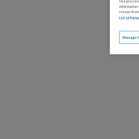
Use precise 
maar dr
information
schoolbe
research an
List of Par
gemeente
En waar
besloten 
Manage 