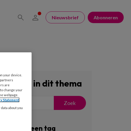
Nieuwsbrief
Abonneren
on your device.
Zoeken in dit thema
 partners
ers are
 to change your
the webpage.
cy Statement
Zoek
y data about you
Filter op een tag