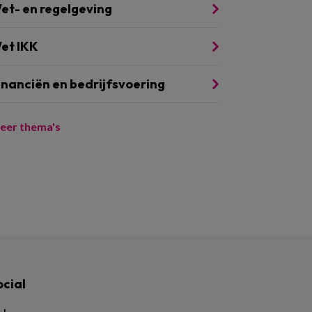
et- en regelgeving
et IKK
inanciën en bedrijfsvoering
eer thema's
ocial