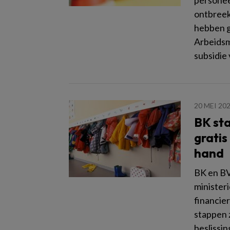
personee
ontbreek
hebben ge
Arbeidsm
subsidie
20 MEI 20
BK sta
gratis
hand
BK en BV
minister
financier
stappen 
beslissi