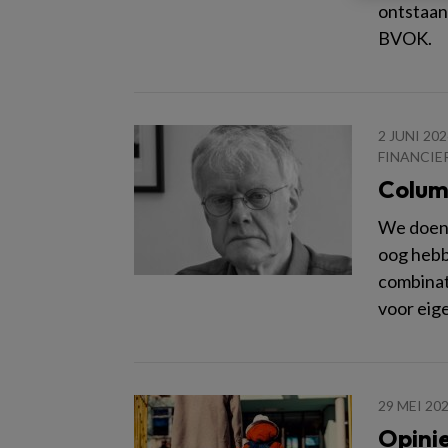
ontstaan
BVOK.
2 JUNI 202
FINANCIE
Colum
We doen 
oog hebb
combinat
voor eig
29 MEI 20
Opinie