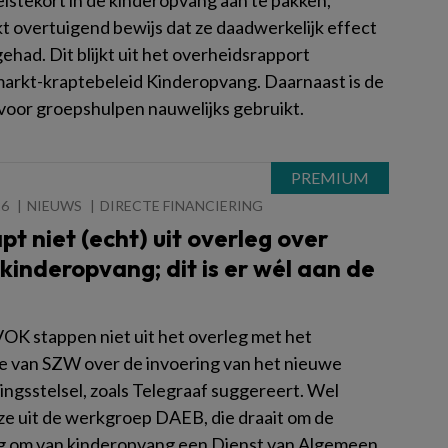
lstekort in de kinderopvang aan te pakken,
t overtuigend bewijs dat ze daadwerkelijk effect
had. Dit blijkt uit het overheidsrapport
arkt-kraptebeleid Kinderopvang. Daarnaast is de
 voor groepshulpen nauwelijks gebruikt.
26
NIEUWS
DIRECTE FINANCIERING
pt niet (echt) uit overleg over
 kinderopvang; dit is er wél aan de
OK stappen niet uit het overleg met het
ie van SZW over de invoering van het nieuwe
ingsstelsel, zoals Telegraaf suggereert. Wel
ze uit de werkgroep DAEB, die draait om de
ng om van kinderopvang een Dienst van Algemeen