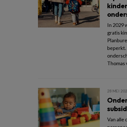
kinde
onder
In 2029 
gratis k
Planbure
beperkt.
ondersch
Thomas v
28 MEI 20
Onder
subsid
Van alle