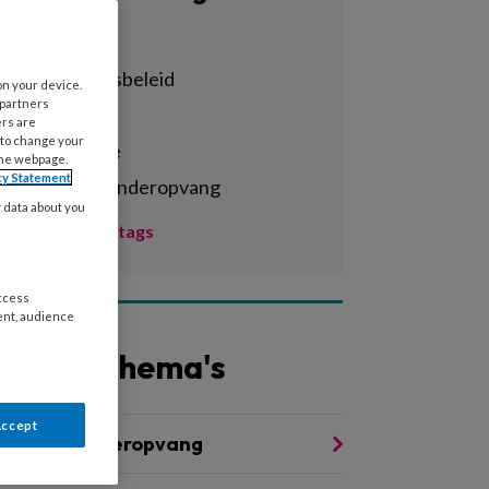
Alle tags
achterstandsbeleid
on your device.
 partners
activiteiten
ers are
 to change your
administratie
the webpage.
cy Statement
agrarische kinderopvang
y data about you
Toon meer tags
access
ent, audience
Andere thema's
Accept
oezicht kinderopvang