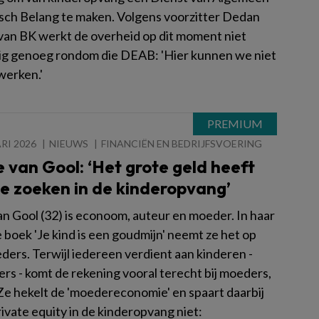
ch Belang te maken. Volgens voorzitter Dedan
van BK werkt de overheid op dit moment niet
ig genoeg rondom die DEAB: 'Hier kunnen we niet
erken.'
RI 2026
NIEUWS
FINANCIËN EN BEDRIJFSVOERING
 van Gool: ‘Het grote geld heeft
te zoeken in de kinderopvang’
an Gool (32) is econoom, auteur en moeder. In haar
 boek 'Je kind is een goudmijn' neemt ze het op
ders. Terwijl iedereen verdient aan kinderen -
ers - komt de rekening vooral terecht bij moeders,
 Ze hekelt de 'moedereconomie' en spaart daarbij
ivate equity in de kinderopvang niet: