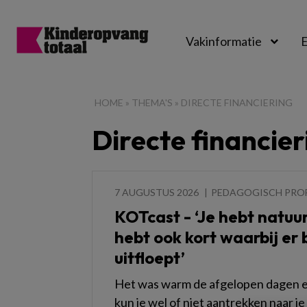
Vakinformatie
E
Kinderopvangtot
HOME
»
THEMA'S
»
DIRECTE FINANCIERING
Directe financier
7 AUGUSTUS 2026
PEDAGOGISCH PRO
KOTcast - ‘Je hebt natuurl
hebt ook kort waarbij er b
uitfloept’
Het was warm de afgelopen dagen en
kun je wel of niet aantrekken naar 