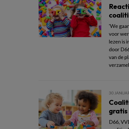
Reacti
coalit
'We gaan
voor wer
lezen is
door D66
van de p
verzamel
30 JANUAR
Coalit
grati
D66, VVD