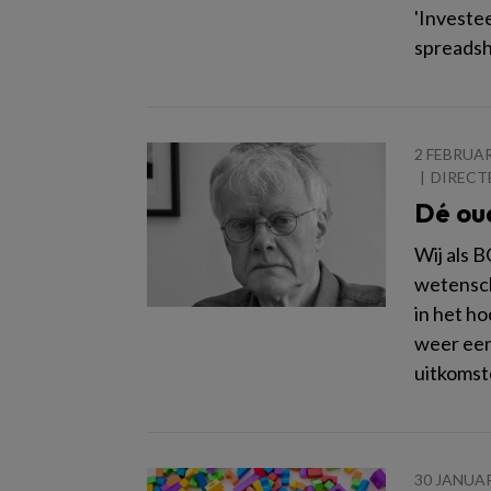
'Investe
spreadsh
2 FEBRUAR
DIRECT
Dé ou
Wij als 
wetensch
in het h
weer een
uitkomst
30 JANUAR