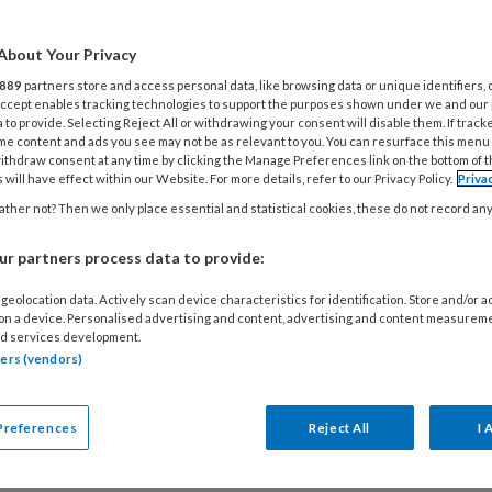
. Kort broekje? Nee zegt de
et maar professioneel is. Maar
About Your Privacy
 praten Macella, Frida en
889
partners store and access personal data, like browsing data or unique identifiers, 
 Accept enables tracking technologies to support the purposes shown under we and our
besties en de uurtarieven van
 to provide. Selecting Reject All or withdrawing your consent will disable them. If track
.
me content and ads you see may not be as relevant to you. You can resurface this menu
ithdraw consent at any time by clicking the Manage Preferences link on the bottom of 
 will have effect within our Website. For more details, refer to our Privacy Policy.
Priva
ther not? Then we only place essential and statistical cookies, these do not record an
r partners process data to provide:
6
ACHTERGROND
FINANCIËN EN BEDRIJFSVOERING
geolocation data. Actively scan device characteristics for identification. Store and/or 
: Wie bepaalt straks wat goede
 on a device. Personalised advertising and content, advertising and content measurem
ropvang mag kosten?
d services development.
tners (vendors)
ssie over een mogelijke DAEB-status voor de
vang wordt vaak gevoerd vanuit de gedachte dat
Preferences
Reject All
I 
lieke sturing automatisch leidt tot meer
T
. Maar wie verder kijkt, ziet vooral nieuwe risico's