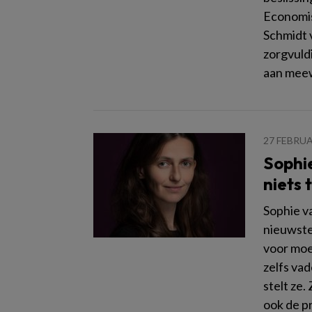
Economis
Schmidt 
zorgvuld
aan meew
27 FEBRUA
Sophie
niets 
Sophie v
nieuwste
voor moe
zelfs vad
stelt ze.
ook de pr