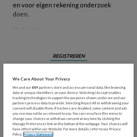
en voor eigen rekening onderzoek
doen.
Onderzoek
REGISTREREN
Wil je dit artikel lezen?
We Care About Your Privacy
Maak gratis een account aan en lees 2
We and our
889
partners store and access personal data, like browsing
artikelen gratis per maand
data or unique identifiers, on your device. Selecting I Accept enables
tracking technologies to support the purposes shown under we and our
partners process data to provide. Selecting Reject All or withdrawing your
Al een account of abonnement?
Log dan in
consent will disable them. If trackers are disabled, some content and ads
you see may not be as relevant to you. You can resurface this menu to
change your choices or withdraw consent at any time by clicking the
Manage Preferences link on the bottom of the webpage. Your choices will
Wat
have effect within our Website. For more details, refer to our Privacy
is
Policy.
Privacy Statement