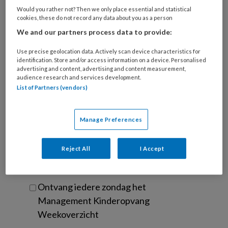
je
Would you rather not? Then we only place essential and statistical
e-
cookies, these do not record any data about you as a person
Kies
mailadres?
We and our partners process data to provide:
je
*
*
wachtwoord*
*
Use precise geolocation data. Actively scan device characteristics for
identification. Store and/or access information on a device. Personalised
Kies
advertising and content, advertising and content measurement,
je
audience research and services development.
functie
*
List of Partners (vendors)
Bij
welke
Manage Preferences
organisatie
werk
Untitled
Ontvang 2x per week de
je?
Reject All
I Accept
KinderopvangTotaal nieuwsbrief
Ontvang iedere zondag het
Management Kinderopvang
Weekoverzicht