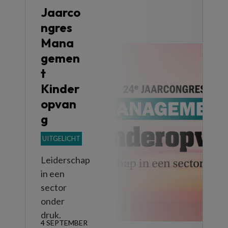
Jaarco
ngres
Mana
gemen
t
Kinder
opvan
g
UITGELICHT
Leiderschap
in een
sector
onder
druk.
4 SEPTEMBER