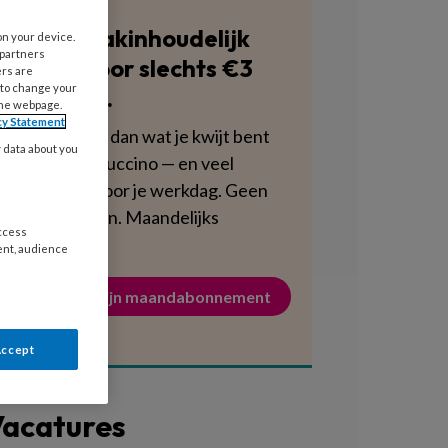
Blijf vakinhoudelijk
on your device.
 partners
scherp voor slechts €3
ers are
 to change your
per week.
the webpage.
cy Statement
Dat is minder dan wat je kwijt bent
y data about you
aan een cappuccino — en veel
voedzamer voor je werkdag. Geen
verplichtingen. Maandelijks
access
opzegbaar.
ent, audience
Activeer mijn maandabonnement
Accept
acatures