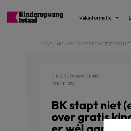
Vakinformatie
E
Kinderopvangtot
HOME
NIEUWS
BK STAPT NIET (ECHT) UIT
DIRECTE FINANCIERING
20 MEI 2026
BK stapt niet (
over gratis kin
er wél aan de 