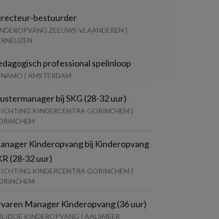
irecteur-bestuurder
INDEROPVANG ZEEUWS-VLAANDEREN |
ERNEUZEN
edagogisch professional spelinloop
YNAMO | AMSTERDAM
lustermanager bij SKG (28-32 uur)
TICHTING KINDERCENTRA GORINCHEM |
ORINCHEM
anager Kinderopvang bij Kinderopvang
KR (28-32 uur)
TICHTING KINDERCENTRA GORINCHEM |
ORINCHEM
rvaren Manager Kinderopvang (36 uur)
OLIDOE KINDEROPVANG | AALSMEER