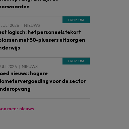
oorwaarden
 JULI 2026
NIEUWS
est logisch: het personeelstekort
plossen met 50-plussers uit zorg en
nderwijs
JULI 2026
NIEUWS
oed nieuws: hogere
ilometervergoeding voor de sector
inderopvang
oon meer nieuws