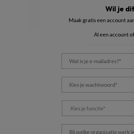
Wil je di
Maak gratis een account aan 
Al een account 
Wat
is
je
e-
Kies
mailadres?
je
*
*
wachtwoord*
*
Kies
je
functie
*
Bij
welke