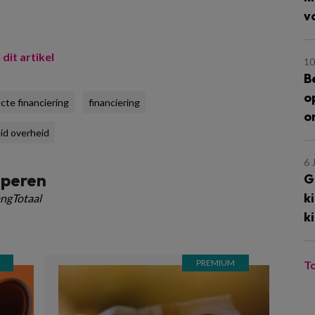
v
 dit artikel
10
B
o
ecte financiering
financiering
o
id overheid
6 
speren
G
k
ngTotaal
k
T