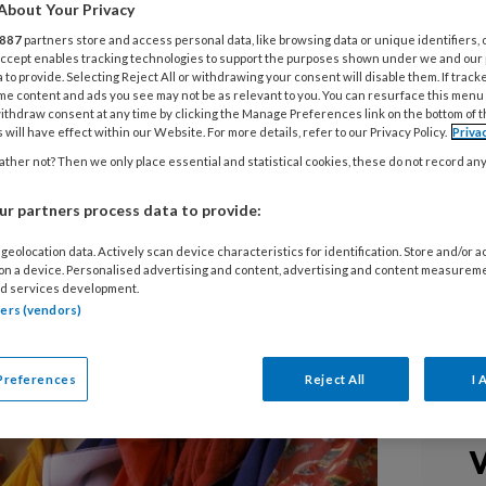
About Your Privacy
887
partners store and access personal data, like browsing data or unique identifiers, 
verleg met het ministerie van SZW over de
 Accept enables tracking technologies to support the purposes shown under we and our
 to provide. Selecting Reject All or withdrawing your consent will disable them. If track
ngsstelsel voor bijna gratis kinderopvang,
me content and ads you see may not be as relevant to you. You can resurface this menu
reerde. Wel stappen ze uit de werkgroep
ithdraw consent at any time by clicking the Manage Preferences link on the bottom of 
 will have effect within our Website. For more details, refer to our Privacy Policy.
Priva
praat over de omstreden beslissing om
ther not? Then we only place essential and statistical cookies, these do not record an
l aan te merken als een Dienst van Algemeen
itter Dedan Schmidt van BK gaat de overheid
r partners process data to provide:
oeg te werk rondom die DAEB: 'We zitten in
geolocation data. Actively scan device characteristics for identification. Store and/or 
en dat - als we er op deze manier mee
 on a device. Personalised advertising and content, advertising and content measurem
jden.’
d services development.
tners (vendors)
Preferences
Reject All
I 
V