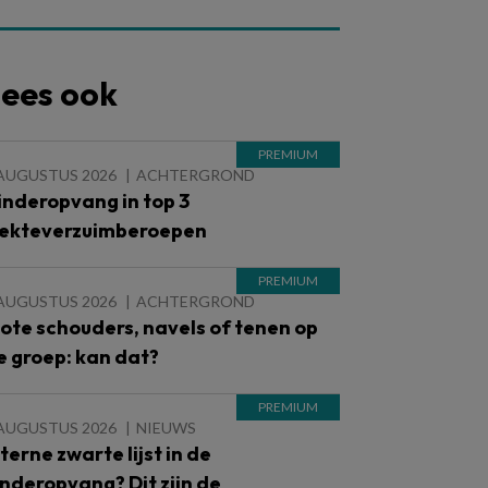
ees ook
 AUGUSTUS 2026
ACHTERGROND
inderopvang in top 3
iekteverzuimberoepen
 AUGUSTUS 2026
ACHTERGROND
lote schouders, navels of tenen op
e groep: kan dat?
 AUGUSTUS 2026
NIEUWS
nterne zwarte lijst in de
inderopvang? Dit zijn de