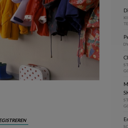
D
K
T
P
D
C
S
G
M
S
S
G
E
EGISTREREN
S