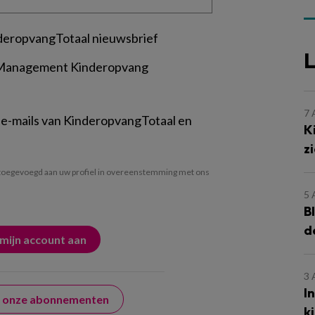
deropvangTotaal nieuwsbrief
L
 Management Kinderopvang
7
 e-mails van KinderopvangTotaal en
K
z
oegevoegd aan uw profiel in overeenstemming met ons
5
B
d
3
I
er onze abonnementen
k