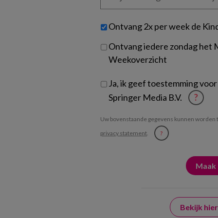
organisatie
werk
Untitled
Ontvang 2x per week de Kin
je?
Ontvang iedere zondag het
Weekoverzicht
Ja, ik geef toestemming voor
Springer Media B.V.
?
Uw bovenstaande gegevens kunnen worden t
privacy statement
.
?
Bekijk hi