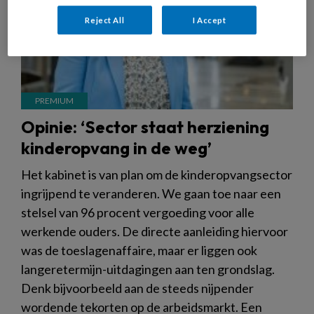
Reject All
I Accept
Opinie: ‘Sector staat herziening
kinderopvang in de weg’
Het kabinet is van plan om de kinderopvangsector
ingrijpend te veranderen. We gaan toe naar een
stelsel van 96 procent vergoeding voor alle
werkende ouders. De directe aanleiding hiervoor
was de toeslagenaffaire, maar er liggen ook
langeretermijn-uitdagingen aan ten grondslag.
Denk bijvoorbeeld aan de steeds nijpender
wordende tekorten op de arbeidsmarkt. Een