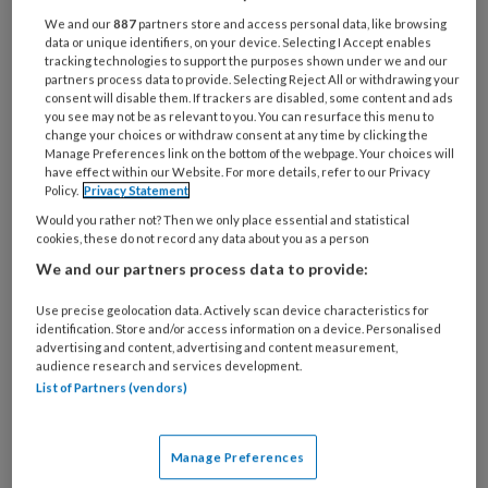
zorg te combineren. Die oproep doen tienallen
We and our
887
partners store and access personal data, like browsing
organisaties in het manifest ‘Fix het
data or unique identifiers, on your device. Selecting I Accept enables
tracking technologies to support the purposes shown under we and our
kinderopvangsysteem’ dat dinsdag 9 mei werd
partners process data to provide. Selecting Reject All or withdrawing your
consent will disable them. If trackers are disabled, some content and ads
overhandigd aan SZW. Om hun pleidooi kracht bij
you see may not be as relevant to you. You can resurface this menu to
te zetten, namen de partijen hun eigen jonge
change your choices or withdraw consent at any time by clicking the
Manage Preferences link on the bottom of the webpage. Your choices will
kinderen mee naar de hal van het Tweede
have effect within our Website. For more details, refer to our Privacy
Kamergebouw.
Policy.
Privacy Statement
Would you rather not? Then we only place essential and statistical
cookies, these do not record any data about you as a person
We and our partners process data to provide:
Use precise geolocation data. Actively scan device characteristics for
20 APRIL 2023
ACHTERGROND
DIRECTE
identification. Store and/or access information on a device. Personalised
FINANCIERING
advertising and content, advertising and content measurement,
audience research and services development.
List of Partners (vendors)
Manage Preferences