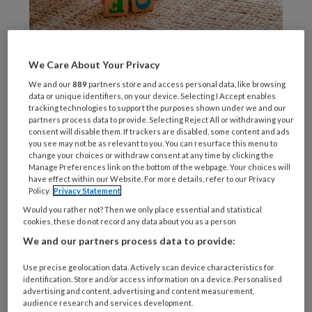
Foto: shangarey / stock.adobe.com
De
We Care About Your Privacy
We and our
889
partners store and access personal data, like browsing
data or unique identifiers, on your device. Selecting I Accept enables
tracking technologies to support the purposes shown under we and our
partners process data to provide. Selecting Reject All or withdrawing your
REGISTREREN
consent will disable them. If trackers are disabled, some content and ads
you see may not be as relevant to you. You can resurface this menu to
change your choices or withdraw consent at any time by clicking the
Wil je dit artikel lezen?
Manage Preferences link on the bottom of the webpage. Your choices will
have effect within our Website. For more details, refer to our Privacy
Maak gratis een account aan en lees 2
Policy.
Privacy Statement
artikelen gratis per maand
Would you rather not? Then we only place essential and statistical
cookies, these do not record any data about you as a person
We and our partners process data to provide:
Al een account of abonnement?
Log dan in
Use precise geolocation data. Actively scan device characteristics for
identification. Store and/or access information on a device. Personalised
Wat
advertising and content, advertising and content measurement,
is
audience research and services development.