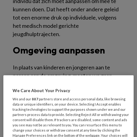
individu dat zich moet aanpassen om mee te
kunnen doen. Dat heeft onder andere geleid
tot een enorme druk op individuele, volgens
het medisch model gerichte
jeugdhulptrajecten.
Omgeving aanpassen
In plaats van kinderen en jongeren aan te
passen aan de omgeving, moeten we gaan
werken aan die omgeving, stellen de partijen.
We Care About Your Privacy
‘Dit doen we door – gezamenlijk – meer te
We and our
887
partners store and access personal data, like browsing
investeren in de versterking van de
data or unique identifiers, on your device. Selecting I Accept enables
pedagogische basis rondom het kind en de
tracking technologies to support the purposes shown under we and our
partners process data to provide. Selecting Reject All or withdrawing your
jongere.’ Volgens drie lijnen:
consent will disable them. If trackers are disabled, some content and ads
you see may not be as relevant to you. You can resurface this menu to
Anders samenwerken
change your choices or withdraw consent at any time by clicking the
Manage Preferences link on the bottom of the webpage. Your choices will