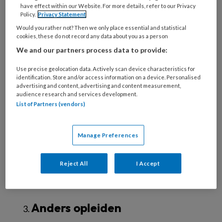
have effect within our Website. For more details, refer to our Privacy
Anders samenwerken tussen jeugd- en
Policy.
Privacy Statement
onderwijsprofessionals betekent niet langer
Would you rather not? Then we only place essential and statistical
cookies, these do not record any data about you as a person
jongeren in een jeugdhulptraject ‘apart’
We and our partners process data to provide:
zetten, maar vanuit school en kinderopvang
een inclusieve en preventieve aanpak voor álle
Use precise geolocation data. Actively scan device characteristics for
identification. Store and/or access information on a device. Personalised
kinderen ontwikkelen.
advertising and content, advertising and content measurement,
audience research and services development.
Anders organiseren
List of Partners (vendors)
Anders organiseren betekent collectief
Manage Preferences
gefinancierde, integrale basisvoorzieningen
(school- én kinderopvang) waar iéder kind en
Reject All
I Accept
iedere jongere kan meedoen aan sport, cultuur
en andere activiteiten.
Anders opleiden