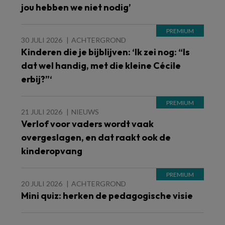
jou hebben we niet nodig’
30 JULI 2026
ACHTERGROND
Kinderen die je bijblijven: ‘Ik zei nog: “Is
dat wel handig, met die kleine Cécile
erbij?”‘
21 JULI 2026
NIEUWS
Verlof voor vaders wordt vaak
overgeslagen, en dat raakt ook de
kinderopvang
20 JULI 2026
ACHTERGROND
Mini quiz: herken de pedagogische visie