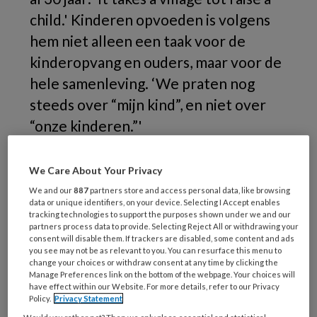
child.'
Kinderen opvoeden is volgens
hem niet alleen een taak voor de
kinderopvang en ouders, maar voor de
hele samenleving. ‘We praten nog
steeds over “mijn kind”, en niet over
“onze kinderen.”'
We Care About Your Privacy
We and our
887
partners store and access personal data, like browsing
data or unique identifiers, on your device. Selecting I Accept enables
tracking technologies to support the purposes shown under we and our
partners process data to provide. Selecting Reject All or withdrawing your
consent will disable them. If trackers are disabled, some content and ads
you see may not be as relevant to you. You can resurface this menu to
change your choices or withdraw consent at any time by clicking the
Manage Preferences link on the bottom of the webpage. Your choices will
have effect within our Website. For more details, refer to our Privacy
Policy.
Privacy Statement