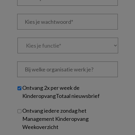
je
e-
Kies
mailadres?
je
*
*
wachtwoord*
*
Kies
je
functie
*
Bij
welke
organisatie
werk
Untitled
Ontvang 2x per week de
je?
KinderopvangTotaal nieuwsbrief
Ontvang iedere zondag het
Management Kinderopvang
Weekoverzicht