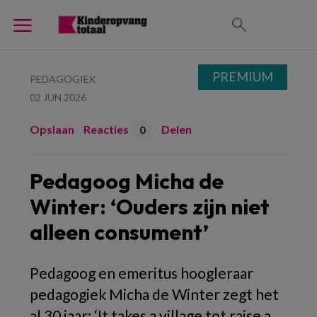
PREMIUM
PEDAGOGIEK
02 JUN 2026
Opslaan
Reacties
Delen
0
Pedagoog Micha de
Winter: ‘Ouders zijn niet
alleen consument’
Pedagoog en emeritus hoogleraar
pedagogiek Micha de Winter zegt het
al 30 jaar: ‘
It takes a village tot raise a