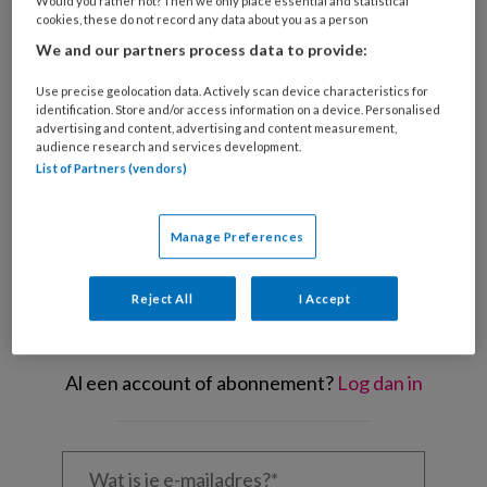
Would you rather not? Then we only place essential and statistical
cookies, these do not record any data about you as a person
Micha de Winter: ‘Naar mijn smaak is de focus te eenzijdig komen te liggen
We and our partners process data to provide:
op de individuele dienstverlening.' ANP/Maartje Geels
Use precise geolocation data. Actively scan device characteristics for
Hoe
identification. Store and/or access information on a device. Personalised
advertising and content, advertising and content measurement,
audience research and services development.
List of Partners (vendors)
REGISTREREN
Manage Preferences
Wil je dit artikel lezen?
Maak gratis een account aan en lees 2
Reject All
I Accept
artikelen gratis per maand
Al een account of abonnement?
Log dan in
Wat
is