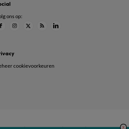
ocial
lg ons op:
rivacy
eheer cookievoorkeuren
X
|
|
|
inger Nature
Privacy Statement
Disclaimer
Voorwaarden