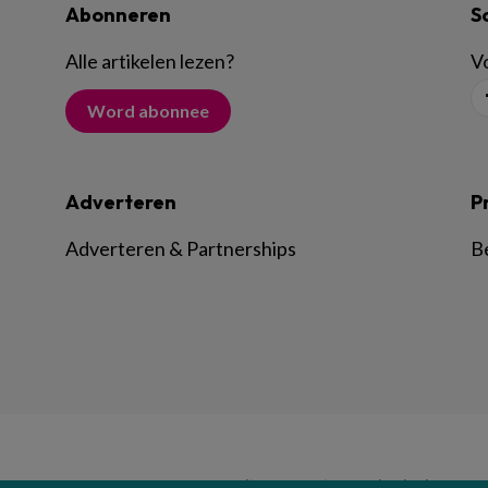
Abonneren
S
Alle artikelen lezen
?
Vo
Word abonnee
Adverteren
P
Adverteren & Partnerships
B
© BSL Media & Learning, onderdeel van
Spr