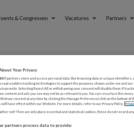
vents & Congressen
Vacatures
Partners
aal
About Your Privacy
887
partners store and access personal data, like browsing data or unique identifiers, 
 Accept enables tracking technologies to support the purposes shown under we and our
 to provide. Selecting Reject All or withdrawing your consent will disable them. If track
3
ACHTERGROND
KINDERMISHANDELING
me content and ads you see may not be as relevant to you. You can resurface this menu
ithdraw consent at any time by clicking the Manage Preferences link on the bottom of 
nd gebukt gaan onder een ‘niet-
 will have effect within our Website. For more details, refer to our Privacy Policy.
Priva
 geheim: deze zedenrechercheurs
ther not? Then we only place essential and statistical cookies, these do not record an
ven er een kinderboek over
r partners process data to provide:
euke geheimen en er zijn geheimen waar je buikpijn