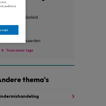
access
ent, audience
Alle tags
achterstandsbeleid
activiteiten
Accept
adhd
arbeidsvoorwaarden
Toon meer tags
Andere thema's
indermishandeling