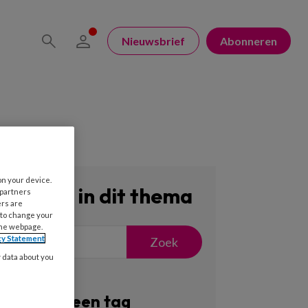
Nieuwsbrief
Abonneren
on your device.
Zoeken in dit thema
 partners
ers are
 to change your
the webpage.
cy Statement
Zoek
y data about you
Filter op een tag