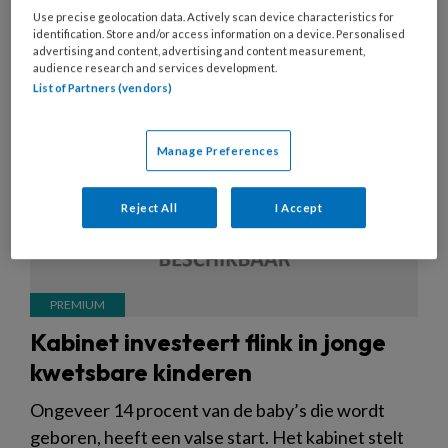
12 SEPTEMBER 2018
NIEUWS
ZORGENKINDEREN
Use precise geolocation data. Actively scan device characteristics for
identification. Store and/or access information on a device. Personalised
advertising and content, advertising and content measurement,
audience research and services development.
List of Partners (vendors)
Manage Preferences
Reject All
I Accept
Kabinet investeert flink in jonge
kwetsbare kinderen
Ongeveer 14 procent van de baby’s die wordt
geboren, heeft een valse start. Het kabinet stelt