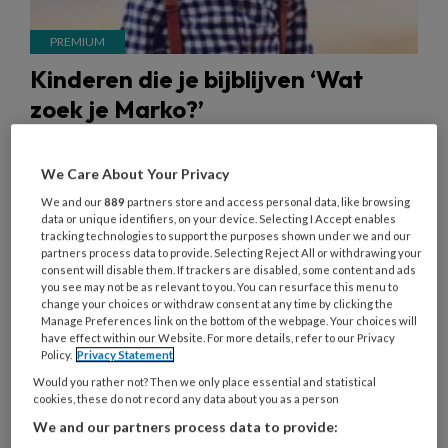
Kinderen die je bijblijven ‘Wat
zoek je Marko?’
Als je langer in de kinderopvang werkt, zijn er
zoveel kinderen ‘door je handen' gegaan. Elk kind
We Care About Your Privacy
met een eigen verhaal. Van sommige kinderen
We and our
889
partners store and access personal data, like browsing
data or unique identifiers, on your device. Selecting I Accept enables
blijft het verhaal nog lang in je hoofd hangen.
tracking technologies to support the purposes shown under we and our
Misschien vraag je je af: wat zou er van dit kind
partners process data to provide. Selecting Reject All or withdrawing your
consent will disable them. If trackers are disabled, some content and ads
geworden zijn? Hebben we het wel goed gedaan?
you see may not be as relevant to you. You can resurface this menu to
change your choices or withdraw consent at any time by clicking the
In dit nummer: het verhaal van Marko (niet zijn
Manage Preferences link on the bottom of the webpage. Your choices will
echte naam).
have effect within our Website. For more details, refer to our Privacy
Policy.
Privacy Statement
Would you rather not? Then we only place essential and statistical
cookies, these do not record any data about you as a person
We and our partners process data to provide: