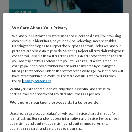
LKK 2021-2022: gestegen
We Care About Your Privacy
zorgbehoefte bij kinderen,
We and our
889
partners store and access personal data, like browsing
kwaliteit stabiel ondanks
data or unique identifiers, on your device. Selecting I Accept enables
tracking technologies to support the purposes shown under we and our
werkdruk
partners process data to provide. Selecting Reject All or withdrawing your
consent will disable them. If trackers are disabled, some content and ads
'Een knappe prestatie dat de kinderopvangsector
you see may not be as relevant to you. You can resurface this menu to
change your choices or withdraw consent at any time by clicking the
in moeilijke omstandigheden de kwaliteit hoog
Manage Preferences link on the bottom of the webpage. Your choices will
weet te houden', prijst demissionair minister
have effect within our Website. For more details, refer to our Privacy
Policy.
Privacy Statement
Karien van Gennip de sector in de Rapportage
Would you rather not? Then we only place essential and statistical
Landelijke Kwaliteitsmonitor Kinderopvang 2021-
cookies, these do not record any data about you as a person
2022 die deze week verscheen. De minister geeft
We and our partners process data to provide:
aan dat alleen de steekproeven bij gastouders
Use precise geolocation data. Actively scan device characteristics for
niet representatief zijn: nog geen twintig procent
identification. Store and/or access information on a device. Personalised
wilde deelnemen aan het onderzoek.
advertising and content, advertising and content measurement,
audience research and services development.