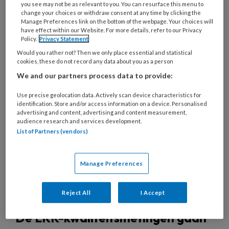
you see may not be as relevant to you. You can resurface this menu to
change your choices or withdraw consent at any time by clicking the
Manage Preferences link on the bottom of the webpage. Your choices will
have effect within our Website. For more details, refer to our Privacy
Policy.
Privacy Statement
13 APRIL 2022
NIEUWS
KWALITEIT OPVANG
Would you rather not? Then we only place essential and statistical
cookies, these do not record any data about you as a person
We and our partners process data to provide:
Use precise geolocation data. Actively scan device characteristics for
identification. Store and/or access information on a device. Personalised
advertising and content, advertising and content measurement,
audience research and services development.
List of Partners (vendors)
Manage Preferences
Reject All
I Accept
De LKK-kwaliteitsmetingen gaan