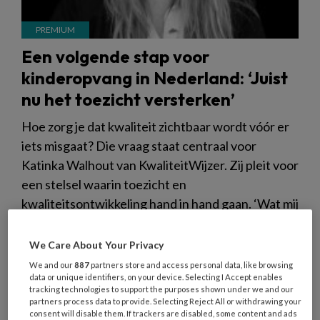
Een volgende stap voor
kinderopvang in Nederland: ‘Juist
nu het toezicht versterken’
Hoe zorg je dat kwaliteit zichtbaar wordt vóór er
iets misgaat? Die vraag staat centraal voor
Katinka Walhout van KwaliteitWijzer. Zij pleit voor
een stelsel waarin toezicht en
kwaliteitsontwikkeling hand in hand gaan. ‘Wat mij
in discussies over incidenten altijd raakt, is dat het
toezicht vooral achteruit kijkt. De reflex is vaak:
We Care About Your Privacy
meer regels, meer controle. Terwijl de focus moet
We and our
887
partners store and access personal data, like browsing
data or unique identifiers, on your device. Selecting I Accept enables
liggen op: hoe maken we kwaliteit en veiligheid
tracking technologies to support the purposes shown under we and our
eerder zichtbaar?’
partners process data to provide. Selecting Reject All or withdrawing your
consent will disable them. If trackers are disabled, some content and ads