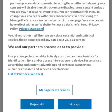
partners process data to provide. Selecting Reject All or withdrawing your
consent will disable them. If trackers are disabled, some content and ads
13 MAART 2026
ACHTERGROND
GEZONDHEID
you see may not be as relevant to you. You can resurface this menu to
change your choices or withdraw consent at any time by clicking the
Manage Preferences link on the bottom of the webpage. Your choices will
have effect within our Website. For more details, refer to our Privacy
Policy.
Privacy Statement
Would you rather not? Then we only place essential and statistical
cookies, these do not record any data about you as a person
We and our partners process data to provide:
Use precise geolocation data. Actively scan device characteristics for
identification. Store and/or access information on a device. Personalised
advertising and content, advertising and content measurement,
audience research and services development.
List of Partners (vendors)
Baby’s veilig laten slapen:
Manage Preferences
onderzoek naar digitale
monitorsystemen
Reject All
I Accept