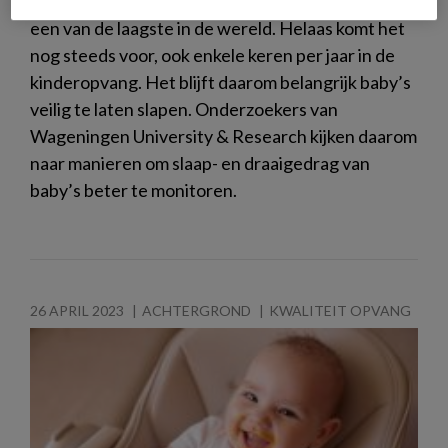
In Nederland is het aantal wiegendoodgevallen
een van de laagste in de wereld. Helaas komt het
nog steeds voor, ook enkele keren per jaar in de
kinderopvang. Het blijft daarom belangrijk baby’s
veilig te laten slapen. Onderzoekers van
Wageningen University & Research kijken daarom
naar manieren om slaap- en draaigedrag van
baby’s beter te monitoren.
26 APRIL 2023
ACHTERGROND
KWALITEIT OPVANG