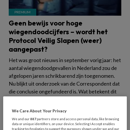
Geen bewijs voor hoge
wiegendoodcijfers – wordt het
Protocol Veilig Slapen (weer)
aangepast?
Het was groot nieuws in september vorig jaar: het
aantal wiegendoodgevallen in Nederland zou de
afgelopen jaren schrikbarend zijn toegenomen.
Nu blijkt uit onderzoek van de Correspondent dat
die conclusie ongefundeerd is. Wat betekent dit
voor het Protocol Veilig Slapen in de
kinderopvang?
We Care About Your Privacy
We and our
887
partners store and access personal data, like browsing
data or unique identifiers, on your device. Selecting I Accept enables
tracking technologies to support the purposes shown under we and our