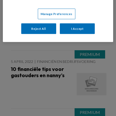
5 JULI 2022
Hetzelfde werk, maar
Manage Preferences
met meer zekerheid
Reject All
I Accept
5 APRIL 2022
FINANCIËN EN BEDRIJFSVOERING
10 financiële tips voor
gastouders en nanny’s