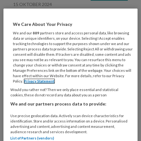
15 OKTOBER 2024
COLUMN Uitwisseling of
uitbuiting?
We Care About Your Privacy
We and our
889
partners store and access personal data, like browsing
data or unique identifiers, on your device. Selecting I Accept enables
tracking technologies to support the purposes shown under we and our
partners process data to provide. Selecting Reject All or withdrawing your
consent will disable them. If trackers are disabled, some content and ads
you see may not be as relevant to you. You can resurface this menu to
change your choices or withdraw consent at any time by clicking the
Manage Preferences link on the bottom of the webpage. Your choices will
2 MEI 2024
WET- EN REGELGEVING
have effect within our Website. For more details, refer to our Privacy
Policy.
Privacy Statement
Zijn au pairs een
Would you rather not? Then we only place essential and statistical
aanwinst voor de
cookies, these do not record any data about you as a person
kinderopvangsector of
We and our partners process data to provide:
niet?
Use precise geolocation data. Actively scan device characteristics for
identification. Store and/or access information on a device. Personalised
advertising and content, advertising and content measurement,
audience research and services development.
List of Partners (vendors)