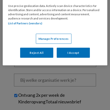
Al een account of abonnement?
Log dan in
Use precise geolocation data. Actively scan device characteristics for
identification. Store and/or access information on a device. Personalised
Wat
advertising and content, advertising and content measurement,
audience research and services development.
is
List of Partners (vendors)
je
e-
Kies
mailadres?
Manage Preferences
je
*
*
wachtwoord*
*
Reject All
I Accept
Kies
je
functie
*
Bij
welke
organisatie
werk
Untitled
Ontvang 2x per week de
je?
KinderopvangTotaal nieuwsbrief