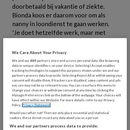
doorbetaald bij vakantie of ziekte.
Bionda koos er daarom voor om als
nanny in loondienst te gaan werken.
'Je doet hetzelfde werk, maar met
meer zekerheid.'
We Care About Your Privacy
Bionda
We and our
889
partners store and access personal data, like browsing
data or unique identifiers, on your device. Selecting I Accept enables
tracking technologies to support the purposes shown under we and our
partners process data to provide. Selecting Reject All or withdrawing your
REGISTREREN
consent will disable them. If trackers are disabled, some content and ads
you see may not be as relevant to you. You can resurface this menu to
change your choices or withdraw consent at any time by clicking the
Wil je dit artikel lezen?
Manage Preferences link on the bottom of the webpage. Your choices will
have effect within our Website. For more details, refer to our Privacy
Policy.
Privacy Statement
Maak gratis een account aan en lees 2
Would you rather not? Then we only place essential and statistical
artikelen gratis per maand
cookies, these do not record any data about you as a person
We and our partners process data to provide: