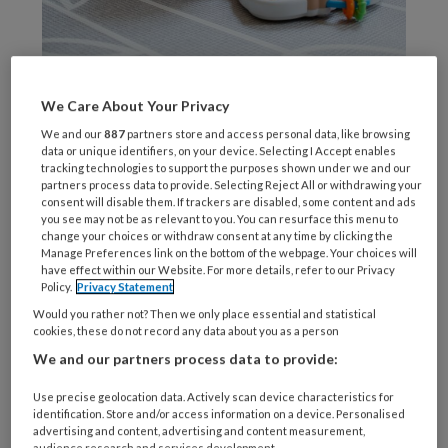
Ana / Stock.adobe.com
Om
We Care About Your Privacy
We and our
887
partners store and access personal data, like browsing
data or unique identifiers, on your device. Selecting I Accept enables
tracking technologies to support the purposes shown under we and our
partners process data to provide. Selecting Reject All or withdrawing your
REGISTREREN
consent will disable them. If trackers are disabled, some content and ads
you see may not be as relevant to you. You can resurface this menu to
change your choices or withdraw consent at any time by clicking the
Wil je dit artikel lezen?
Manage Preferences link on the bottom of the webpage. Your choices will
have effect within our Website. For more details, refer to our Privacy
Maak gratis een account aan en lees 2
Policy.
Privacy Statement
artikelen gratis per maand
Would you rather not? Then we only place essential and statistical
cookies, these do not record any data about you as a person
We and our partners process data to provide:
Al een account of abonnement?
Log dan in
Use precise geolocation data. Actively scan device characteristics for
identification. Store and/or access information on a device. Personalised
Wat
advertising and content, advertising and content measurement,
audience research and services development.