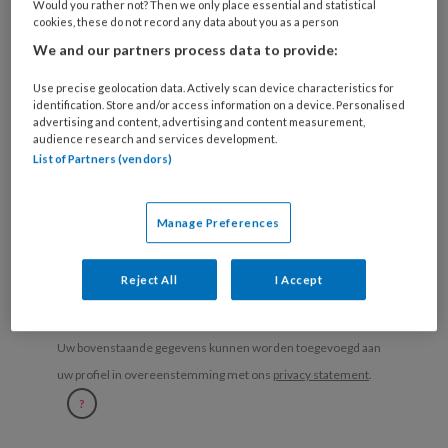
Would you rather not? Then we only place essential and statistical
organisatie
cookies, these do not record any data about you as a person
werk
Untitled
We and our partners process data to provide:
Ontvang 2x per week de
je?
KinderopvangTotaal nieuwsbrief
Use precise geolocation data. Actively scan device characteristics for
identification. Store and/or access information on a device. Personalised
advertising and content, advertising and content measurement,
Ontvang iedere zondag het
audience research and services development.
Management Kinderopvang
List of Partners (vendors)
Weekoverzicht
Manage Preferences
Ja, ik geef toestemming voor e-mails
van KinderopvangTotaal en
Reject All
I Accept
Springer Media B.V.
?
Uw bovenstaande gegevens kunnen worden toegevoegd aan
uw profiel in overeenstemming met ons
privacy statement
.
?