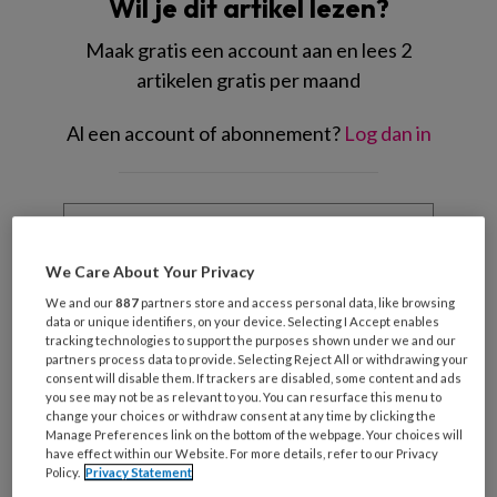
Wil je dit artikel lezen?
Maak gratis een account aan en lees 2
artikelen gratis per maand
Al een account of abonnement?
Log dan in
Wat
is
je
We Care About Your Privacy
e-
Kies
mailadres?
We and our
887
partners store and access personal data, like browsing
je
data or unique identifiers, on your device. Selecting I Accept enables
*
*
wachtwoord*
*
tracking technologies to support the purposes shown under we and our
partners process data to provide. Selecting Reject All or withdrawing your
Kies
consent will disable them. If trackers are disabled, some content and ads
you see may not be as relevant to you. You can resurface this menu to
je
change your choices or withdraw consent at any time by clicking the
functie
*
Manage Preferences link on the bottom of the webpage. Your choices will
have effect within our Website. For more details, refer to our Privacy
Bij
Policy.
Privacy Statement
welke