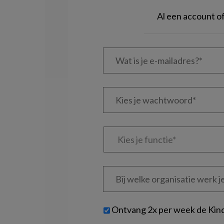
Al een account 
Wat
is
je
e-
Kies
mailadres?
je
*
*
wachtwoord*
*
Kies
je
functie
*
Bij
welke
organisatie
werk
Untitled
Ontvang 2x per week de Kin
je?