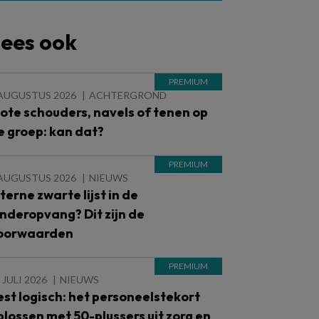
ees ook
 AUGUSTUS 2026
ACHTERGROND
lote schouders, navels of tenen op
e groep: kan dat?
 AUGUSTUS 2026
NIEUWS
nterne zwarte lijst in de
inderopvang? Dit zijn de
oorwaarden
 JULI 2026
NIEUWS
est logisch: het personeelstekort
plossen met 50-plussers uit zorg en