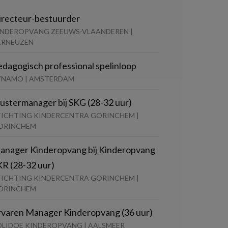
irecteur-bestuurder
INDEROPVANG ZEEUWS-VLAANDEREN |
ERNEUZEN
edagogisch professional spelinloop
YNAMO | AMSTERDAM
lustermanager bij SKG (28-32 uur)
TICHTING KINDERCENTRA GORINCHEM |
ORINCHEM
anager Kinderopvang bij Kinderopvang
KR (28-32 uur)
TICHTING KINDERCENTRA GORINCHEM |
ORINCHEM
rvaren Manager Kinderopvang (36 uur)
OLIDOE KINDEROPVANG | AALSMEER