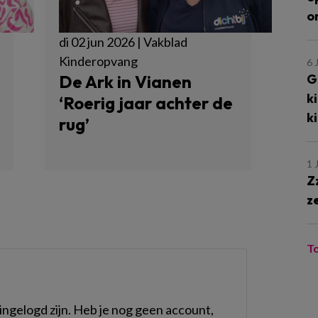
o
di 02 jun 2026 | Vakblad
Kinderopvang
6 
G
De Ark in Vianen
k
‘Roerig jaar achter de
k
rug’
1 
Z
z
T
ngelogd zijn. Heb je nog geen account,