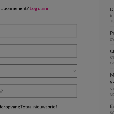
of abonnement?
Log dan in
D
K
T
P
D
C
S
G
M
S
S
G
E
deropvangTotaal nieuwsbrief
S