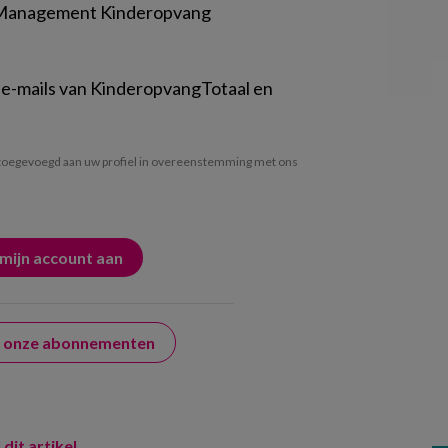
 Management Kinderopvang
 e-mails van KinderopvangTotaal en
oegevoegd aan uw profiel in overeenstemming met ons
er onze abonnementen
 dit artikel