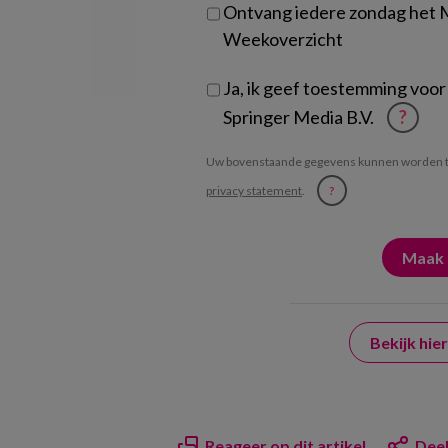
Ontvang iedere zondag het
Weekoverzicht
Ja, ik geef toestemming voor
Springer Media B.V.
?
Uw bovenstaande gegevens kunnen worden t
privacy statement
.
?
Bekijk hi
Reageer op dit artikel
Deel