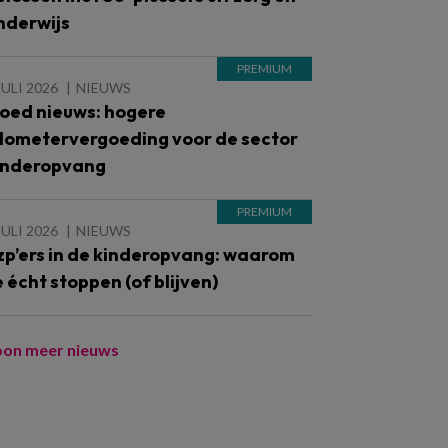
nderwijs
JULI 2026
NIEUWS
oed nieuws: hogere
ilometervergoeding voor de sector
inderopvang
JULI 2026
NIEUWS
zp’ers in de kinderopvang: waarom
e écht stoppen (of blijven)
oon meer nieuws