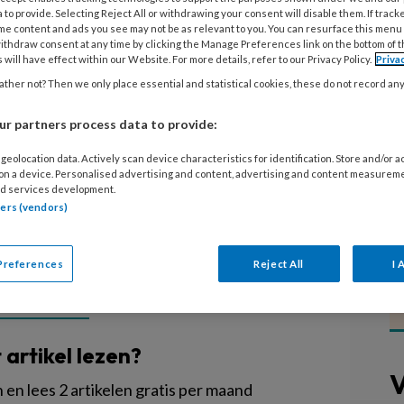
 to provide. Selecting Reject All or withdrawing your consent will disable them. If track
me content and ads you see may not be as relevant to you. You can resurface this menu
inderopvang zou volledig zijn
ithdraw consent at any time by clicking the Manage Preferences link on the bottom of 
 will have effect within our Website. For more details, refer to our Privacy Policy.
Priva
 medewerkers 7 uur per week meer zou
ther not? Then we only place essential and statistical cookies, these do not record an
Research berekend. Een financiële
ch professionals die meer uren gaan
r partners process data to provide:
oekers een "kansrijke" optie om de
geolocation data. Actively scan device characteristics for identification. Store and/or 
 on a device. Personalised advertising and content, advertising and content measurem
d services development.
tners (vendors)
Preferences
Reject All
I 
EGISTREREN
t artikel lezen?
V
en lees 2 artikelen gratis per maand