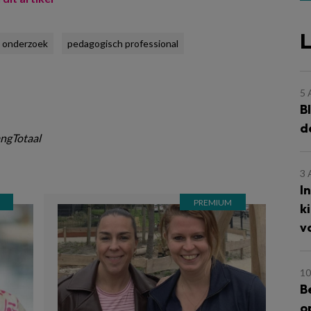
L
onderzoek
pedagogisch professional
5
B
d
ngTotaal
3
I
k
v
10
B
o