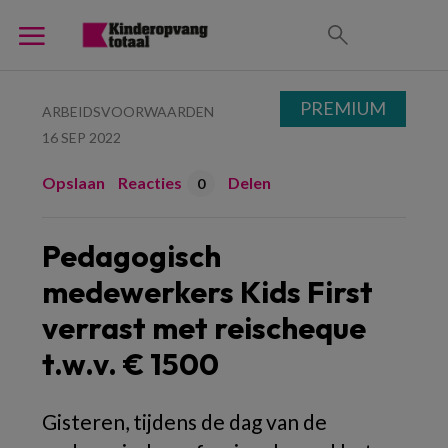
PREMIUM
ARBEIDSVOORWAARDEN
16 SEP 2022
Opslaan
Reacties
Delen
0
Pedagogisch
medewerkers Kids First
verrast met reischeque
t.w.v. € 1500
Gisteren, tijdens de dag van de