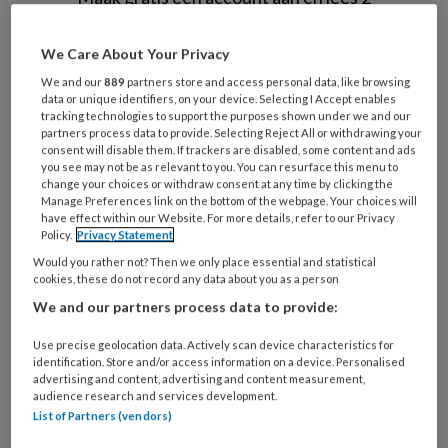
artikelen gratis per maand
We Care About Your Privacy
Al een account of abonnement?
Log dan in
We and our
889
partners store and access personal data, like browsing
data or unique identifiers, on your device. Selecting I Accept enables
tracking technologies to support the purposes shown under we and our
Wat
partners process data to provide. Selecting Reject All or withdrawing your
consent will disable them. If trackers are disabled, some content and ads
is
you see may not be as relevant to you. You can resurface this menu to
je
change your choices or withdraw consent at any time by clicking the
e-
Manage Preferences link on the bottom of the webpage. Your choices will
Kies
have effect within our Website. For more details, refer to our Privacy
mailadres?
je
Policy.
Privacy Statement
*
*
wachtwoord*
*
Would you rather not? Then we only place essential and statistical
cookies, these do not record any data about you as a person
Kies
We and our partners process data to provide:
je
functie
*
Use precise geolocation data. Actively scan device characteristics for
identification. Store and/or access information on a device. Personalised
Bij
advertising and content, advertising and content measurement,
welke
audience research and services development.
organisatie
List of Partners (vendors)
werk