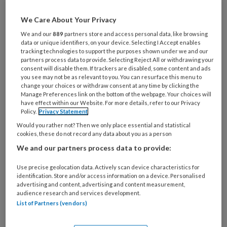
Al een account of abonnement?
Log dan in
We Care About Your Privacy
We and our
889
partners store and access personal data, like browsing
data or unique identifiers, on your device. Selecting I Accept enables
Wat
tracking technologies to support the purposes shown under we and our
is
partners process data to provide. Selecting Reject All or withdrawing your
consent will disable them. If trackers are disabled, some content and ads
je
you see may not be as relevant to you. You can resurface this menu to
e-
change your choices or withdraw consent at any time by clicking the
Kies
mailadres?
Manage Preferences link on the bottom of the webpage. Your choices will
je
have effect within our Website. For more details, refer to our Privacy
*
*
wachtwoord*
*
Policy.
Privacy Statement
Would you rather not? Then we only place essential and statistical
Kies
cookies, these do not record any data about you as a person
je
We and our partners process data to provide:
functie
*
Use precise geolocation data. Actively scan device characteristics for
Bij
identification. Store and/or access information on a device. Personalised
welke
advertising and content, advertising and content measurement,
organisatie
audience research and services development.
werk
List of Partners (vendors)
Untitled
Ontvang 2x per week de
je?