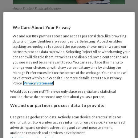
Africa Studio / Stock.adobe.com
Dat
We Care About Your Privacy
We and our
889
partners store and access personal data, like browsing
data or unique identifiers, on your device. Selecting I Accept enables
REGISTREREN
tracking technologies to support the purposes shown under we and our
partners process data to provide. Selecting Reject All or withdrawing your
consent will disable them. If trackers are disabled, some content and ads
Wil je dit artikel lezen?
you see may not be as relevant to you. You can resurface this menu to
change your choices or withdraw consent at any time by clicking the
Manage Preferences link on the bottom of the webpage. Your choices will
Maak gratis een account aan en lees 2
have effect within our Website. For more details, refer to our Privacy
Policy.
Privacy Statement
artikelen gratis per maand
Would you rather not? Then we only place essential and statistical
cookies, these do not record any data about you as a person
Al een account of abonnement?
Log dan in
We and our partners process data to provide:
Wat
Use precise geolocation data. Actively scan device characteristics for
identification. Store and/or access information on a device. Personalised
is
advertising and content, advertising and content measurement,
je
audience research and services development.