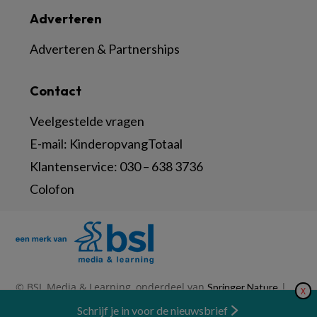
Adverteren
Adverteren & Partnerships
Contact
Veelgestelde vragen
E-mail:
KinderopvangTotaal
Klantenservice:
030 – 638 3736
Colofon
© BSL Media & Learning, onderdeel van
|
Springer Nature
X
|
|
Privacy Statement
Disclaimer
Voorwaarden
Nieuwsbrief
Schrijf je in voor de nieuwsbrief
Abonneren