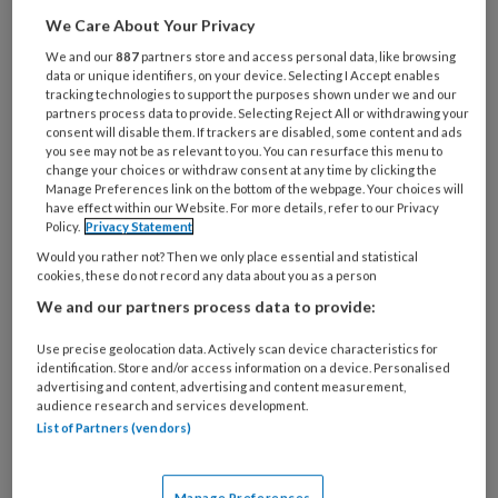
Wat
is
We Care About Your Privacy
je
We and our
887
partners store and access personal data, like browsing
e-
data or unique identifiers, on your device. Selecting I Accept enables
Kies
tracking technologies to support the purposes shown under we and our
mailadres?
je
partners process data to provide. Selecting Reject All or withdrawing your
*
*
consent will disable them. If trackers are disabled, some content and ads
wachtwoord*
*
you see may not be as relevant to you. You can resurface this menu to
change your choices or withdraw consent at any time by clicking the
Kies
Manage Preferences link on the bottom of the webpage. Your choices will
je
have effect within our Website. For more details, refer to our Privacy
functie
*
Policy.
Privacy Statement
Would you rather not? Then we only place essential and statistical
Bij
cookies, these do not record any data about you as a person
welke
We and our partners process data to provide:
organisatie
werk
Use precise geolocation data. Actively scan device characteristics for
Untitled
Ontvang 2x per week de
je?
identification. Store and/or access information on a device. Personalised
advertising and content, advertising and content measurement,
KinderopvangTotaal nieuwsbrief
audience research and services development.
List of Partners (vendors)
Ontvang iedere zondag het
Management Kinderopvang