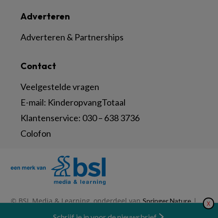
Adverteren
Adverteren & Partnerships
Contact
Veelgestelde vragen
E-mail:
KinderopvangTotaal
Klantenservice:
030 – 638 3736
Colofon
© BSL Media & Learning, onderdeel van
|
Springer Nature
X
|
|
Privacy Statement
Disclaimer
Voorwaarden
Nieuwsbrief
Schrijf je in voor de nieuwsbrief
Abonneren