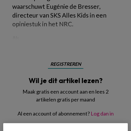
waarschuwt Eugénie de Bresser,
directeur van SKS Alles Kids in een
opiniestuk in het NRC.
Als
REGISTREREN
Wil je dit artikel lezen?
Maak gratis een account aan en lees 2
artikelen gratis per maand
Al een account of abonnement?
Log dan in