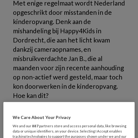
Met enige regelmaat wordt Nederland
opgeschrikt door misstanden in de
kinderopvang. Denk aan de
mishandeling bij Happy4Kids in
Dordrecht, die aan het licht kwam
dankzij cameraopnames, en
misbruikverdachte Jan B., die al
maanden voor zijn recente aanhouding
op non-actief werd gesteld, maar toch
kon doorwerken in de kinderopvang.
Hoe kan dit?
We Care About Your Privacy
We and our
887
partners store and access personal data, like browsing
data or unique identifiers, on your device. Selecting I Accept enables
tracking technologies to support the purposes shown under we and our