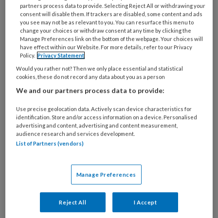
partners process data to provide. Selecting Reject All or withdrawing your
consent will disable them. If trackers are disabled, some content and ads
you see may not be as relevant to you. You can resurface this menu to
change your choices or withdraw consent at any time by clicking the
Manage Preferences link on the bottom of the webpage. Your choices will
have effect within our Website. For more details, refer to our Privacy
Policy.
Privacy Statement
Would you rather not? Then we only place essential and statistical
cookies, these do not record any data about you as a person
Adobestock/Klarion
We and our partners process data to provide:
Wij
Use precise geolocation data. Actively scan device characteristics for
identification. Store and/or access information on a device. Personalised
advertising and content, advertising and content measurement,
audience research and services development.
List of Partners (vendors)
REGISTREREN
Wil je dit artikel lezen?
Manage Preferences
Maak gratis een account aan en lees 2
Reject All
I Accept
artikelen gratis per maand