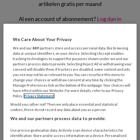
artikelen gratis per maand
Al een account of abonnement?
Log dan in
Wat
We Care About Your Privacy
is
We and our
889
partners store and access personal data, like browsing
je
data or unique identifiers, on your device. Selecting I Accept enables
e-
tracking technologies to support the purposes shown under we and our
Kies
partners process data to provide. Selecting Reject All or withdrawing your
mailadres?
je
consent will disable them. If trackers are disabled, some content and ads
*
*
you see may not be as relevant to you. You can resurface this menu to
wachtwoord*
*
change your choices or withdraw consent at any time by clicking the
Manage Preferences link on the bottom of the webpage. Your choices will
Kies
have effect within our Website. For more details, refer to our Privacy
je
Policy.
Privacy Statement
functie
*
Would you rather not? Then we only place essential and statistical
cookies, these do not record any data about you as a person
Bij
We and our partners process data to provide:
welke
organisatie
Use precise geolocation data. Actively scan device characteristics for
werk
identification. Store and/or access information on a device. Personalised
Untitled
Ontvang 2x per week de