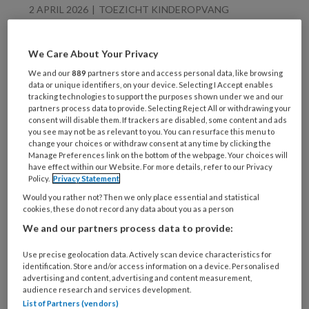
2 APRIL 2026
TOEZICHT KINDEROPVANG
Gaten in het systeem:
mishandeling in de
We Care About Your Privacy
kinderopvang blijft
We and our
889
partners store and access personal data, like browsing
onder de radar
data or unique identifiers, on your device. Selecting I Accept enables
tracking technologies to support the purposes shown under we and our
partners process data to provide. Selecting Reject All or withdrawing your
consent will disable them. If trackers are disabled, some content and ads
you see may not be as relevant to you. You can resurface this menu to
change your choices or withdraw consent at any time by clicking the
Manage Preferences link on the bottom of the webpage. Your choices will
16 MAART 2026
VVE
have effect within our Website. For more details, refer to our Privacy
Policy.
Privacy Statement
Kwaliteit voorschoolse
educatie bewaken: een
Would you rather not? Then we only place essential and statistical
cookies, these do not record any data about you as a person
handreiking
We and our partners process data to provide:
Use precise geolocation data. Actively scan device characteristics for
identification. Store and/or access information on a device. Personalised
advertising and content, advertising and content measurement,
audience research and services development.
List of Partners (vendors)