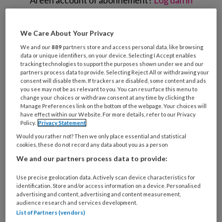
Al een account of abonnement?
Log dan in
Wat
We Care About Your Privacy
is
We and our
889
partners store and access personal data, like browsing
je
data or unique identifiers, on your device. Selecting I Accept enables
e-
tracking technologies to support the purposes shown under we and our
Kies
partners process data to provide. Selecting Reject All or withdrawing your
mailadres?
je
consent will disable them. If trackers are disabled, some content and ads
*
*
you see may not be as relevant to you. You can resurface this menu to
wachtwoord*
*
change your choices or withdraw consent at any time by clicking the
Manage Preferences link on the bottom of the webpage. Your choices will
Kies
have effect within our Website. For more details, refer to our Privacy
je
Policy.
Privacy Statement
functie
*
Would you rather not? Then we only place essential and statistical
cookies, these do not record any data about you as a person
Bij
welke
We and our partners process data to provide:
organisatie
Use precise geolocation data. Actively scan device characteristics for
werk
Untitled
identification. Store and/or access information on a device. Personalised
Ontvang 2x per week de
je?
advertising and content, advertising and content measurement,
audience research and services development.
KinderopvangTotaal nieuwsbrief
List of Partners (vendors)