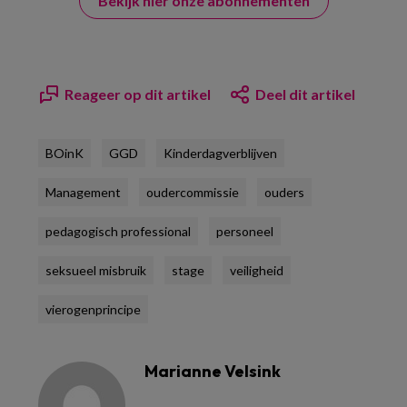
Bekijk hier onze abonnementen
Reageer op dit artikel
Deel dit artikel
BOinK
GGD
Kinderdagverblijven
Management
oudercommissie
ouders
pedagogisch professional
personeel
seksueel misbruik
stage
veiligheid
vierogenprincipe
Marianne Velsink