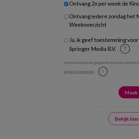
Untitled
Ontvang 2x per week de Kin
je?
Ontvang iedere zondag het
Weekoverzicht
Ja, ik geef toestemming voor
Springer Media B.V.
?
Uw bovenstaande gegevens kunnen worden t
privacy statement
.
?
Bekijk hi