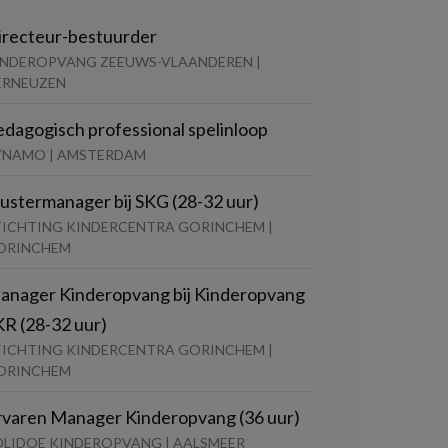
irecteur-bestuurder
INDEROPVANG ZEEUWS-VLAANDEREN |
ERNEUZEN
edagogisch professional spelinloop
YNAMO | AMSTERDAM
lustermanager bij SKG (28-32 uur)
TICHTING KINDERCENTRA GORINCHEM |
ORINCHEM
anager Kinderopvang bij Kinderopvang
KR (28-32 uur)
TICHTING KINDERCENTRA GORINCHEM |
ORINCHEM
rvaren Manager Kinderopvang (36 uur)
OLIDOE KINDEROPVANG | AALSMEER