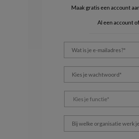
Maak gratis een account aan 
Al een account 
Wat
is
je
e-
Kies
mailadres?
je
*
*
wachtwoord*
*
Kies
je
functie
*
Bij
welke
organisatie
werk