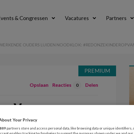
vents & Congressen
Vacatures
Partners
aal
 WERKENDE OUDERS LUIDEN NOODKLOK: #REDONZEKINDEROPVA
PREMIUM
Opslaan
Reacties
Delen
0
ng Voor
rs luiden
About Your Privacy
889
partners store and access personal data, like browsing data or unique identifiers, 
 Accept enables tracking technologies to support the purposes shown under we and our