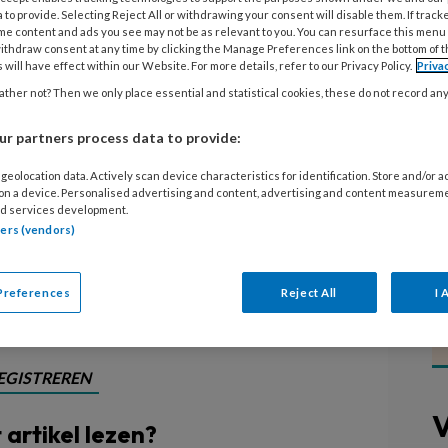
eropvang
 to provide. Selecting Reject All or withdrawing your consent will disable them. If track
me content and ads you see may not be as relevant to you. You can resurface this menu
ithdraw consent at any time by clicking the Manage Preferences link on the bottom of 
 will have effect within our Website. For more details, refer to our Privacy Policy.
Priva
inderopvang is zo ongekend groot,
ther not? Then we only place essential and statistical cookies, these do not record an
ng Voor Werkende Ouders (SVWO) de
r partners process data to provide:
en zij de campagne:
roblemen in de kinderopvang zijn
geolocation data. Actively scan device characteristics for identification. Store and/or 
 on a device. Personalised advertising and content, advertising and content measurem
e lonen zijn te laag en de werkdruk
d services development.
tners (vendors)
berg van FNV.
Preferences
Reject All
I 
EGISTREREN
V
t artikel lezen?