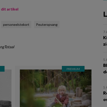
 dit artikel
L
personeelstekort
Peuteropvang
7
K
z
ngTotaal
5
B
d
5
R
o