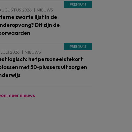
 AUGUSTUS 2026
NIEUWS
nterne zwarte lijst in de
inderopvang? Dit zijn de
oorwaarden
 JULI 2026
NIEUWS
est logisch: het personeelstekort
plossen met 50-plussers uit zorg en
nderwijs
oon meer nieuws