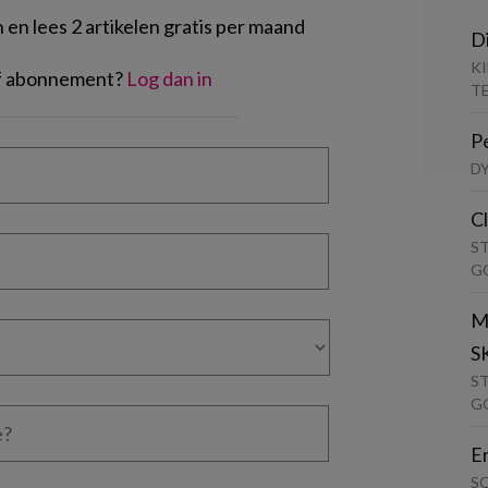
en lees 2 artikelen gratis per maand
D
K
of abonnement?
Log dan in
T
P
D
C
S
G
M
S
S
G
E
S