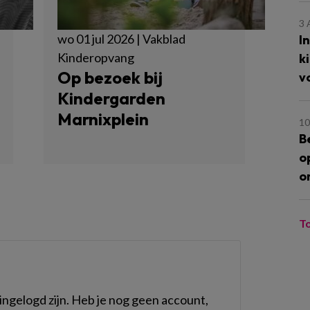
3
wo 01 jul 2026 | Vakblad
I
Kinderopvang
k
Op bezoek bij
v
Kindergarden
Marnixplein
10
B
o
o
T
ngelogd zijn. Heb je nog geen account,