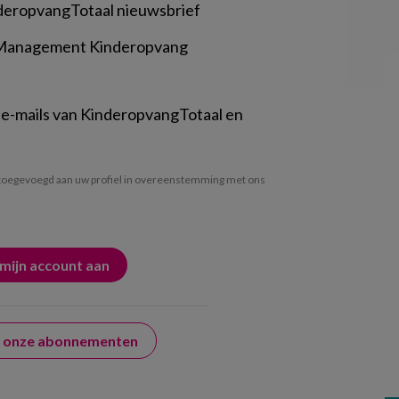
deropvangTotaal nieuwsbrief
 Management Kinderopvang
 e-mails van KinderopvangTotaal en
oegevoegd aan uw profiel in overeenstemming met ons
er onze abonnementen