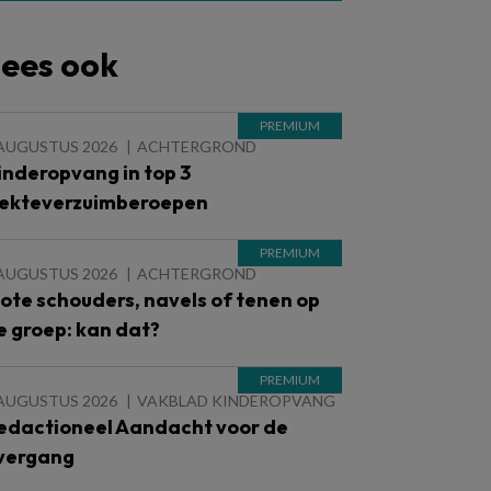
ees ook
 AUGUSTUS 2026
ACHTERGROND
inderopvang in top 3
iekteverzuimberoepen
 AUGUSTUS 2026
ACHTERGROND
lote schouders, navels of tenen op
e groep: kan dat?
 AUGUSTUS 2026
VAKBLAD KINDEROPVANG
edactioneel Aandacht voor de
vergang