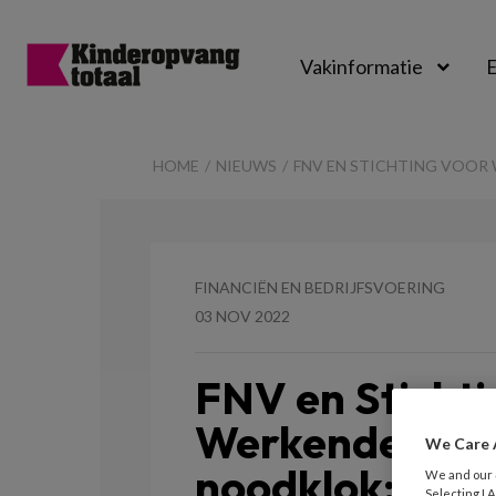
Vakinformatie
E
Kinderopvangtot
HOME
NIEUWS
FNV EN STICHTING VOOR
FINANCIËN EN BEDRIJFSVOERING
03 NOV 2022
FNV en Stichti
Werkende Oude
We Care 
noodklok:
We and our
Selecting I