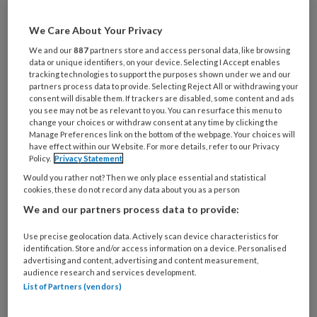
We Care About Your Privacy
Al een account of abonnement?
Log dan in
We and our
887
partners store and access personal data, like browsing
data or unique identifiers, on your device. Selecting I Accept enables
Wat
tracking technologies to support the purposes shown under we and our
partners process data to provide. Selecting Reject All or withdrawing your
is
consent will disable them. If trackers are disabled, some content and ads
je
you see may not be as relevant to you. You can resurface this menu to
e-
change your choices or withdraw consent at any time by clicking the
Kies
Manage Preferences link on the bottom of the webpage. Your choices will
mailadres?
je
have effect within our Website. For more details, refer to our Privacy
*
*
Policy.
Privacy Statement
wachtwoord*
*
Would you rather not? Then we only place essential and statistical
Kies
cookies, these do not record any data about you as a person
je
We and our partners process data to provide:
functie
*
Use precise geolocation data. Actively scan device characteristics for
Bij
identification. Store and/or access information on a device. Personalised
welke
advertising and content, advertising and content measurement,
audience research and services development.
organisatie
List of Partners (vendors)
werk
Untitled
Ontvang 2x per week de
je?