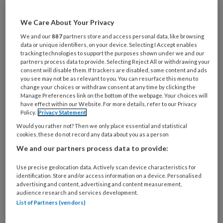
Maak gratis een account aan en lees 2
We Care About Your Privacy
artikelen gratis per maand
We and our
887
partners store and access personal data, like browsing
data or unique identifiers, on your device. Selecting I Accept enables
Al een account of abonnement?
Log dan in
tracking technologies to support the purposes shown under we and our
partners process data to provide. Selecting Reject All or withdrawing your
consent will disable them. If trackers are disabled, some content and ads
you see may not be as relevant to you. You can resurface this menu to
Wat
change your choices or withdraw consent at any time by clicking the
is
Manage Preferences link on the bottom of the webpage. Your choices will
je
have effect within our Website. For more details, refer to our Privacy
Policy.
Privacy Statement
e-
Kies
mailadres?
Would you rather not? Then we only place essential and statistical
je
cookies, these do not record any data about you as a person
*
*
wachtwoord*
*
We and our partners process data to provide:
Kies
Use precise geolocation data. Actively scan device characteristics for
je
identification. Store and/or access information on a device. Personalised
functie
*
advertising and content, advertising and content measurement,
audience research and services development.
Bij
List of Partners (vendors)
welke
organisatie